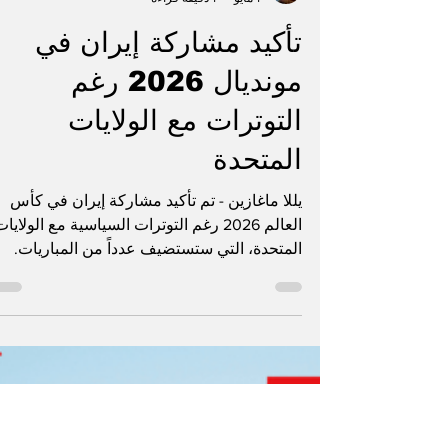
غريتا.ص
1 مايو
1 دقيقة قراءة
تأكيد مشاركة إيران في
مونديال 2026 رغم
التوترات مع الولايات
المتحدة
يللا ماغازين - تم تأكيد مشاركة إيران في كأس
العالم 2026 رغم التوترات السياسية مع الولايا
المتحدة، التي ستستضيف عدداً من المباريات.
وسيخوض المنتخب الإيراني مبارياته كما هو مقرر
ضمن البطولة. ولا تزال هناك مخاوف تتعلق
بإجراءات التأشيرات والجوانب الأمنية لبعض
المشاركين. كما صدرت دعوات من مجموعات