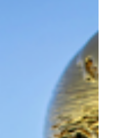
على الميزانية السنوية المخصصة لأنشطة كرة
القدم عند 250 ألف دولار. بحسب أكسيون لافال
يبقى هذا التمويل غير كافٍ في مرحلة تواجه فيها
الأندية الرياضية ارتفاعاً مستمراً في تكاليف
التشغيل، إلى جانب تراجع في التسجيل لدى بع
المنظمات. ويرى دافيد دو كوتيس أن على المدين
أن تفهم الأسباب التي تحد من مشاركة