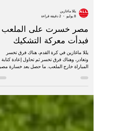
يللا ماغازين
8 يوليو
2 دقيقة قراءة
مصر خسرت على الملعب
فبدأت معركة التشكيك
يللا ماغازين في كرة القدم، هناك فرق تخسر
وتغادر، وهناك فرق تخسر ثم تحاول إعادة كتابة
المباراة خارج الملعب. ما حصل بعد خسارة مصر
أمام الأرجنتين بثلاثة أهداف مقابل هدفين في ثم
نهائي كأس العالم دخل
والجزيرة وSportsnet، تقدمت مصر بهدفين، ثم
عادت الأرجنتين في الدقائق الأخيرة وسجلت ثلاث
أهداف، بينها هدف الفوز في الوقت بدل الضائع.
المباراة كانت قاسية على المصريين، وهذا مفهو
رياضياً. لكن ما جاء بعدها لم يكن مجرد حزن أو
اعتراض عادي، بل حملة تشكيك واسعة في الح