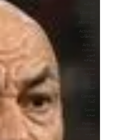
الجالية
Libanais
de
Montreal
Activités
نشاطات
Arts et
culture
فنون
وثقافة
Tourisme
سياحة
Diaspora
شتات
Canada
كندا
Santé
صحة
Petites
Annonces
مبوب