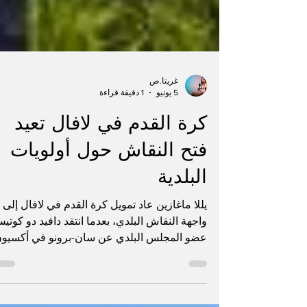
غريتا.ص
5 يونيو
1 دقيقة قراءة
كرة القدم في لافال تعيد
فتح النقاش حول أولويات
البلدية
يللا ماغازين عاد تمويل كرة القدم في لافال إلى
واجهة النقاش البلدي، بعدما انتقد دافيد دو كوتي
عضو المجلس البلدي عن سان-برونو في أكسيو
لافال، وأشيل سيفيلي، رئيس الحزب، قرار الإبقا