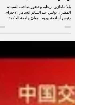
ويبارك المستقبل
يللا ماغازين برعاية وحضور صاحب السيادة
المطران بولس عبد الساتر السامي الاحترام،
رئيس أساقفة بيروت ووليّ جامعة الحكمة،
احتفلت الجامعة بتخريج دفعة العام ٢٠٢٦، وهي
أول دفعة تتخرّج في العام الأول بعد المئة
والخمسين من مسيرة الجامعة. شكّل حضور
سيادته علامة أساسية في الاحتفال، لا بصفته
راعي المناسبة فحسب، بل بصفته الحاضر في
قلب رسالة الحكمة واستمراريتها. فقد افتتح
المطران عبد الساتر الاحتفال بصلاة خاصة، بارك
فيها الخرّيجات والخرّيجين وعائلاتهم، متمنيًا لهم
النجاح والتوفيق في مسيرته