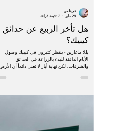
غريتا.ص
29 مايو
2 دقيقة قراءة
هل تأخر الربيع عن حدائق
كيبيك؟
يللا ماغازين - ينتظر كثيرون في كيبيك وصول
الأيام الدافئة للبدء بالزراعة في الحدائق
والشرفات، لكن نهاية أيار لا تعني دائماً أن الأرض
أصبحت جاهزة لكل أنواع النباتات. فالطقس في
المقاطعة يبقى متقلباً، بين ليالٍ باردة وأمطار
متكررة، ما يجعل توقيت الزراعة عاملاً أساسياً
لنجاح الموسم. تشير توقعات الطقس في مونتري