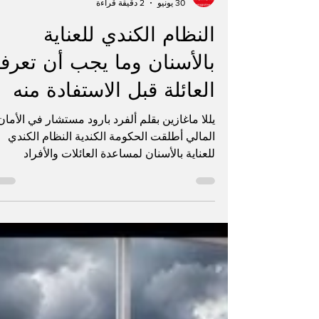
يللا ماغازين
30 يونيو
2 دقيقة قراءة
النظام الكندي للعناية
بالأسنان وما يجب أن تعرف
العائلة قبل الاستفادة منه
يللا ماغازين بقلم ألفرد بارود مستشار في الأمان
المالي أطلقت الحكومة الكندية النظام الكندي
للعناية بالأسنان لمساعدة العائلات والأفراد
المؤهلين على تخفيف كلفة علاج الأسنان. هذا
البرنامج مهم، لكنه لا يعني أن كل علاج يصبح
مجانياً، ولا يعني أن الجميع مؤهلون تلقائياً
للاستفادة منه. الفكرة الأساسية أن الدولة تريد
مساعدة الأشخاص الذين لا يملكون تغطية خاصة
للأسنان، ويقع دخلهم العائلي ضمن شروط محدد
لذلك، قبل التفكير بالاستفادة من البرنامج، يجب
التأكد من نقطتين أساسيتين. هل لديك أو لد