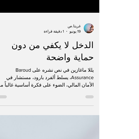
غريتا.ص
19 يونيو
1 دقيقة قراءة
الدخل لا يكفي من دون
حماية واضحة
يللا ماغازين في نص نشره على Baroud
Assurance، يسلط ألفرد بارود، مستشار في
الأمان المالي، الضوء على فكرة أساسية غالباً ما
يتم تجاهلها: ارتفاع الدخل لا يعني وحده الوصول
إلى الأمان المالي. الفكرة التي يطرحها النص تق
على التمييز بين كسب المال وحماية ما يتم بناؤه