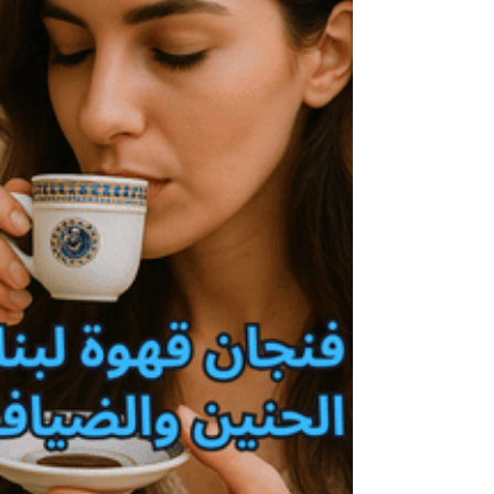
المعفى من الضرائب (CELI) و حساب الادّخار
للتقاعد (REER) في منتجٍ واحد. فالمبالغ المودعة
فيه تُخصم من الدخل الخاضع للضريبة ، ويمكن
سحبها لاحقًا من دون أي ضرائب عند