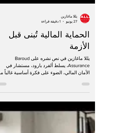
يللا ماغازين
27 يونيو
1 دقيقة قراءة
الحماية المالية تُبنى قبل
الأزمة
يللا ماغازين في نص نشره على Baroud
Assurance، يسلط ألفرد بارود، مستشار في
الأمان المالي، الضوء على فكرة أساسية غالباً ما
تُهمل: قيمة الحماية المالية لا تظهر فعلياً إلا عندم
تكون موجودة قبل وقوع الأزمة. يقوم جوهر الن
على الفرق بين رد الفعل والاستعداد. فقد تبدو
بعض القرارات المالية عادية أو غير ملحّة في
لحظة اتخاذها، لكنها تصبح حاسمة عندما تتغير