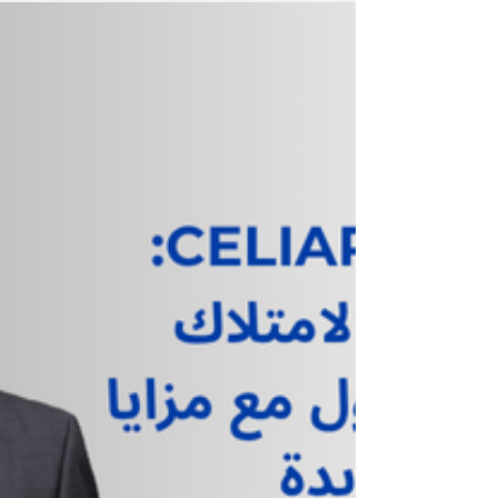
يللا ماغازين - عند اختيار تأمين للرهن العقاري، لا
يكفي النظر إلى الاسم، بل إلى طبيعة الحماية
الفعلية التي تحصلون عليها. مع تأمين البنك، تكو
الكلفة أعلى، لكن هذه الكلفة لا تعني حماية أفض
التغطية موجّهة أساساً لحماية البنك، أي لتسديد م
تبقّى من القرض في حال الوفاة، وليس لتأمين
مبلغ يُدفع مباشرةً للعائلة. إضافةً إلى ذلك، هذه
الحماية لا تبقى ثابتة، بل تنخفض تدريجياً مع مرور
الوقت كلما انخفض الرهن العقاري، ما يعني أنّ
قيمة التغطية تصبح أقل سنة بعد سنة، لكن
الأقساط لا تنخفض، ب