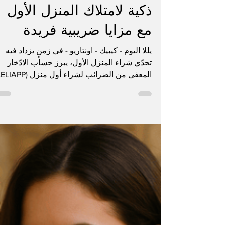
الفرد بارود
2 نوفمبر 2025
3 دقيقة قراءة
حساب CELIAPP: خطة
ذكية لامتلاك المنزل الأول
مع مزايا ضريبية فريدة
يللا اليوم - كيبيك - اونتاريو - في زمنٍ يزداد فيه
تحدّي شراء المنزل الأول، يبرز حساب الادّخار
كأداة مالية حديثة وفعّالة تتيح للجيل الجديد في
كندا تحقيق حلم التملّك بخطة مدروسة ومزايا
ضريبية غير مسبوقة. هذا الحساب الذي أطلقته
الحكومة الكندية يجمع بين خصائص حساب التوفي