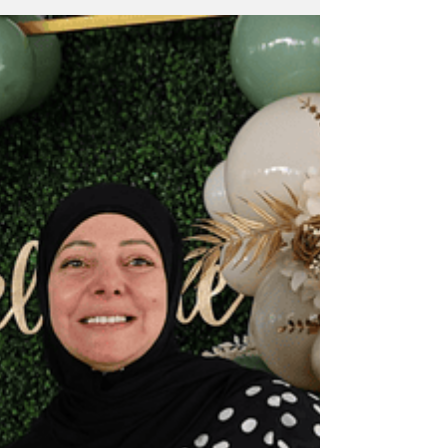
للبنانيين
يللا اليوم - في لبنان، لا تُعتبر القهوة مجرّد مش
يوقظ الحواس، بل هي طقس يومي يختصر الكثي
من المعاني. فالفنجان الصغير الذي يُقدَّم...