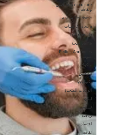
Arts et culture فنون
وثقافة
Tourisme سياحة
Diaspora شتات
Canada كندا
Santé صحة
Petites Annonces
مبوب
مأكولات
الطقس
تكنولوجيا
الولايات المتحدة
لبنان
تسوق
رياضة
اقتصاد
ثقافة