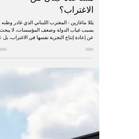
الفرد بارود
3 مايو
1 دقيقة قراءة
بين النيّة والأثر: هل نُحسن
مساعدة لبنان من
الاغتراب؟
يللا ماغازين - المغترب اللبناني الذي غادر وطنه
بسبب غياب الدولة وضعف المؤسسات، لا يبحث
عن إعادة إنتاج التجربة نفسها في الاغتراب، بل 
نموذج مختلف يقوم على الفعالية والنتائج. من هنا
تبرز الحاجة إلى مراجعة بعض الأساليب المعتمدة
في العمل “الخيري”، وخصوصًا تلك التي تعتمد ع
عشاءات أو مناسبات يُنفق فيها جزء كبير من
العائدات على التنظيم والمظاهر. حين تُستنزف
الموارد في الكلفة التشغيلية، يتراجع الأثر الفعلي
للمساعدة. في المقابل، تُظهر تجارب عديدة أن
توجيه المساهمات مباشرة، أو تقل