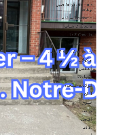
Arts et culture فنون
وثقافة
Tourisme سياحة
Diaspora شتات
Canada كندا
Santé صحة
Petites Annonces مبوب
مأكولات
الطقس
تكنولوجيا
الولايات المتحدة
لبنان
تسوق
رياضة
اقتصاد
ثقافة