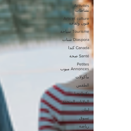
Activités
نشاطات
Arts et culture
فنون وثقافة
Tourisme سياحة
Diaspora شتات
Canada كندا
Santé صحة
Petites
Annonces مبوب
مأكولات
الطقس
تكنولوجيا
الولايات المتحدة
لبنان
تسوق
رياضة