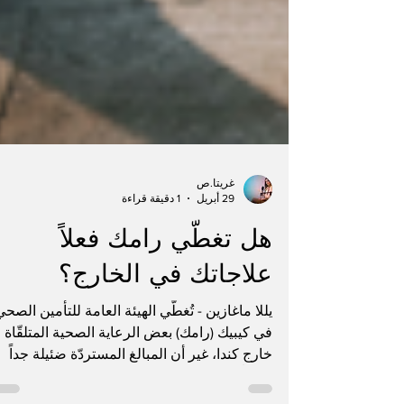
غريتا.ص
29 أبريل
1 دقيقة قراءة
هل تغطّي رامك فعلاً
علاجاتك في الخارج؟
يللا ماغازين - تُغطّي الهيئة العامة للتأمين الصحي
في كيبيك (رامك) بعض الرعاية الصحية المتلقّاة
خارج كندا، غير أن المبالغ المستردّة ضئيلة جداً
قياساً بالتكاليف الفعلية في الخارج، وفق ما نشر