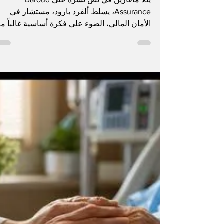
الحماية المالية تُبنى قبل
الأزمة
يللا ماغازين في نص نشره على Baroud
Assurance، يسلط ألفرد بارود، مستشار في
الأمان المالي، الضوء على فكرة أساسية غالباً ما
تُهمل: قيمة الحماية المالية لا تظهر فعلياً إلا عندم
تكون موجودة قبل وقوع الأزمة. يقوم جوهر الن
على الفرق بين رد الفعل والاستعداد. فقد تبدو
بعض القرارات المالية عادية أو غير ملحّة في
لحظة اتخاذها، لكنها تصبح حاسمة عندما تتغير
الظروف: مرض، توقف عن العمل، وفاة، أزمة
عائلية، أو تعثر في مشروع. في هذه اللحظات
تحديداً، يمكن لغياب الحماية أن يحوّل الظرف
الصعب إلى