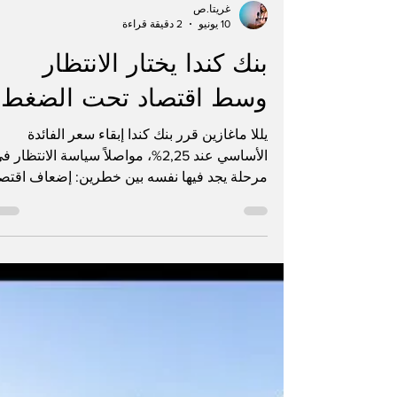
غريتا.ص
10 يونيو
2 دقيقة قراءة
بنك كندا يختار الانتظار
وسط اقتصاد تحت الضغط
يللا ماغازين قرر بنك كندا إبقاء سعر الفائدة
الأساسي عند 2,25%، مواصلاً سياسة الانتظار 
مرحلة يجد فيها نفسه بين خطرين: إضعاف اقتصا
هش أكثر مما هو عليه، أو إعادة إشعال التضخم إذ
خفّض الفائدة بسرعة. تأتي هذه الخطوة بعد خم