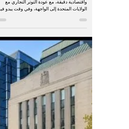
غريتا.ص
11 يونيو
2 دقيقة قراءة
كندا أمام تحالف لم يعد
يضمن الاستقرار
يللا ماغازين تدخل كندا مرحلة دبلوماسية
واقتصادية دقيقة، مع عودة التوتر التجاري مع
الولايات المتحدة إلى الواجهة، وفي وقت يبدو في
اجتماع مجموعة السبع المقبل أقل قدرة على إنت
توافق واضح بين الحلفاء. في مقال نشرته CBC
News، تكتب جانيس مكغريغور أن دونالد ترامب
يعيد طرح الشك حول مستقبل اتفاق التجارة الح
في أميركا الشمالية، المعروف في كندا باسم
كوسما. هذا الغموض يمس مباشرة القطاعات
الكندية التي تعتمد على وصول مستقر إلى السو
الأميركية، خصوصاً السيارات والزراعة والطاقة
وسلاسل ال