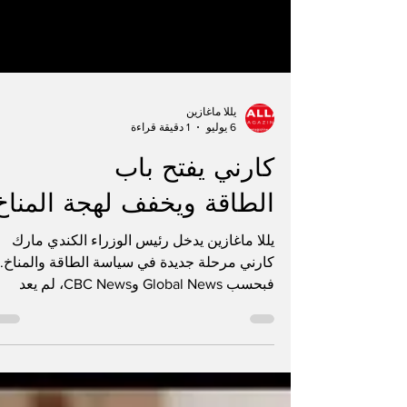
يللا ماغازين
6 يوليو
1 دقيقة قراءة
كارني يفتح باب
الطاقة ويخفف لهجة المناخ
يللا ماغازين يدخل رئيس الوزراء الكندي مارك
كارني مرحلة جديدة في سياسة الطاقة والمناخ.
فبحسب Global News وCBC News، لم يعد
الخطاب الحكومي يقوم فقط على خفض الانبعاث
بسرعة، بل على موازنة أصعب بين المناخ،
الأسعار، الاستثمار، والطاقة. كارني أقر بأن
الانبعاثات الكندية قد تكون أعلى مما كان متوقعاً