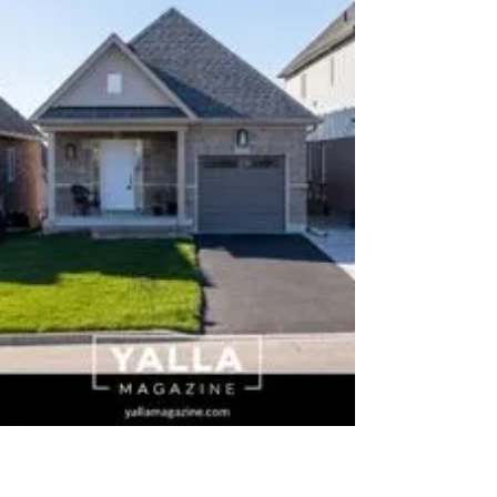
مرات متتالية من تثبيت الفائدة منذ آخر خفض ف
تشرين الأول 2025، وفي ظل وضع اقتصادي
معقد. فكندا تواجه مؤشرات متناقضة: نمو ضعي
قلق من ركود تقني، تضخم لم يختفِ بالكامل،
وغموض كبير مرتبط بالتجارة مع الولايات المتحد
بالنسبة إلى الأسر، يعني تثبيت الفائدة أن ا