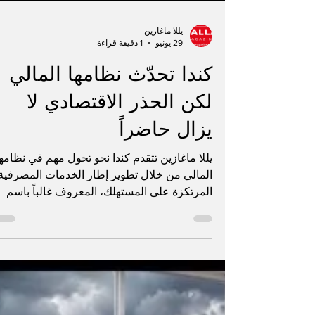
يللا ماغازين
29 يونيو
1 دقيقة قراءة
كندا تحدّث نظامها المالي
لكن الحذر الاقتصادي لا
يزال حاضراً
يللا ماغازين تتقدم كندا نحو تحول مهم في نظامه
المالي من خلال تطوير إطار الخدمات المصرفية
المرتكزة على المستهلك، المعروف غالباً باسم
open banking. يهدف هذا الإصلاح إلى منح
المستهلكين قدرة أكبر على التحكم بالمشاركة
الآمنة لبياناتهم المالية مع جهات معتمدة. تقدم