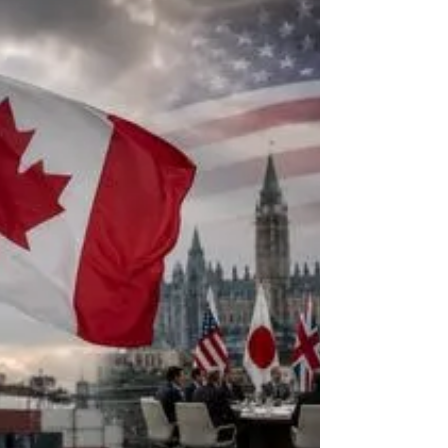
الشديدة، أم أن توسعه السريع يكشف مشكلة
أعمق في نظام الصحة والدعم الاجتماعي؟ بح
CTV News، يرى منتقدو المساعدة الطبية على
الموت أن الارتفاع الكبير في عدد الحالات في كند
يجب أن يُقرأ كإشارة إنذار. فالمسألة، بالنسبة
إليهم، لا تتعلق بالقانون وحده، بل بالسؤال
الاجتماعي الأوسع: عندما يطلب أشخاص ضعفاء
بسبب