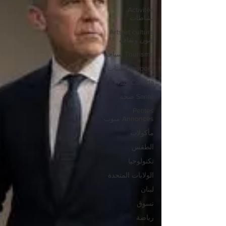
Activités
نشاطات
Arts et culture
فنون وثقافة
Tourisme سياحة
Diaspora شتات
Canada كندا
Santé صحة
Petites
Annonces مبوب
مأكولات
الطقس
تكنولوجيا
الولايات المتحدة
لبنان
تسوق
رياضة