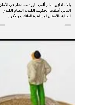
العائلة قبل الاستفادة منه
يللا ماغازين بقلم ألفرد بارود مستشار في الأمان
المالي أطلقت الحكومة الكندية النظام الكندي
للعناية بالأسنان لمساعدة العائلات والأفراد
المؤهلين على تخفيف كلفة علاج الأسنان. هذا
البرنامج مهم، لكنه لا يعني أن كل علاج يصبح
مجانياً، ولا يعني أن الجميع مؤهلون تلقائياً
للاستفادة منه. الفكرة الأساسية أن الدولة تريد
مساعدة الأشخاص الذين لا يملكون تغطية خاصة
للأسنان، ويقع دخلهم العائلي ضمن شروط محدد
لذلك، قبل التفكير بالاستفادة من البرنامج، يجب
التأكد من نقطتين أساسيتين. هل لديك أو لد