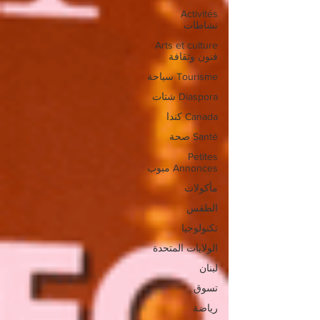
Activités
نشاطات
Arts et culture
فنون وثقافة
Tourisme سياحة
Diaspora شتات
Canada كندا
Santé صحة
Petites
Annonces مبوب
مأكولات
الطقس
تكنولوجيا
الولايات المتحدة
لبنان
تسوق
رياضة