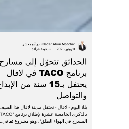
Nader Abou Maachar نادر أبو معشر
11 يونيو 2025
2 دقيقة قراءة
الحدائق تتحوّل إلى مسارح:
برنامج TACO في لافال
يحتفل بـ15 سنة من الإبدا
والتواصل
يللا اليوم - لافال - تحتفل مدينة لافال هذا الصيف