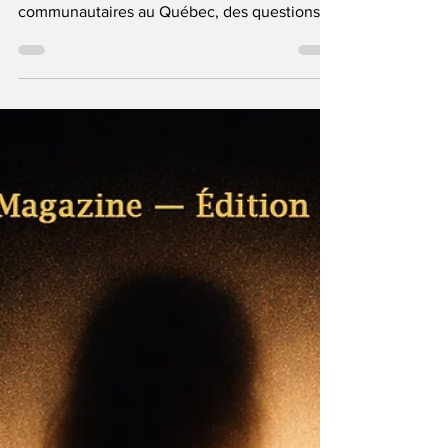
étincelantes des organisations
communautaires au Québec, des questions
pressantes surgissent sur leur utilité réelle. Le
bénévolat est-il passé d'une mission
humanitaire à un investissement de prestige?
Avec la prolifération effrénée des
associations à Montréal et la multiplication
des slogans dans les registres de l'État, il
devient impératif de lever le voile sur le
danger d'un glissement vers un «chaos
institutionnel» dépourvu d'âme.