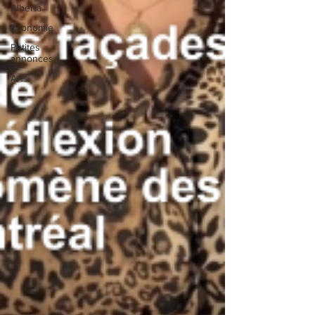
Alberta
Économie
Petites
annonces
Arts