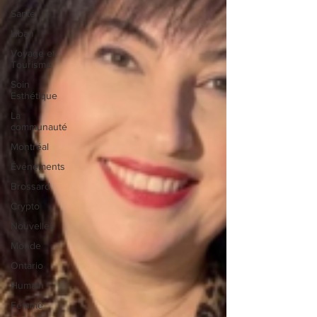
Santé
Liban
Voyage et
Tourisme
Soin
Esthétique
La
communauté
Montréal
Événements
Brossard
Crypto
Nouvelles
Monde
Ontario
Humain
Femme