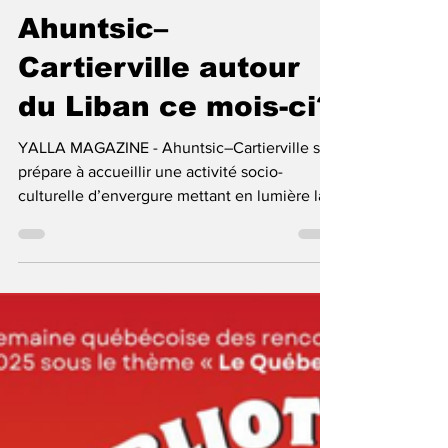
Quel événement
rassemblera
Ahuntsic–
Cartierville autour
du Liban ce mois-ci?
YALLA MAGAZINE - Ahuntsic–Cartierville se
prépare à accueillir une activité socio-
culturelle d’envergure mettant en lumière la
richesse du patrimoine libanais. Organisé
dans le cadre du projet Passerelles
interculturelles du CANA , cet événement
vise à renforcer les liens entre les
communautés et à faire découvrir l’histoire et
la culture du Liban au grand public. Il se