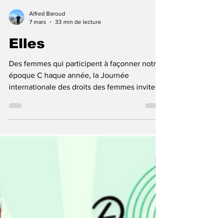
Alfred Baroud
7 mars
33 min de lecture
Elles
Des femmes qui participent à façonner notre
époque C haque année, la Journée
internationale des droits des femmes invite à
regarder la société à travers celles qui la
façonnent. Derrière les institutions, les
entreprises, les initiatives citoyennes ou les
débats publics, des femmes occupent
aujourd’hui des rôles déterminants et
participent activement aux décisions qui
influencent notre quotidien. Pour ce dossier
spécial, YALLA magazine a choisi de donner