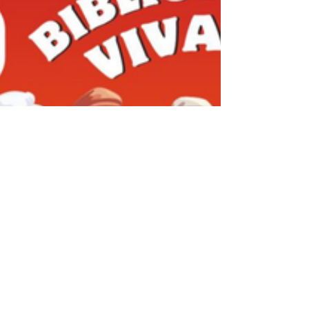
tiendra le 22 novembre 2025 , de 14h à 16h ,
au Centre culturel et communautaire de
Cartierville – salle C