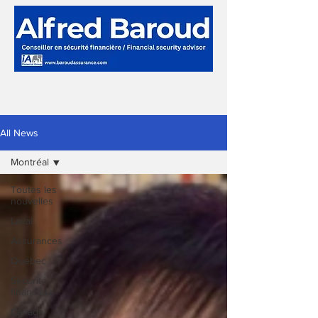
All News
Montréal
Toutes les
nouvelles
Laval
Assurances
Québec
Sécurité
financière
Canada