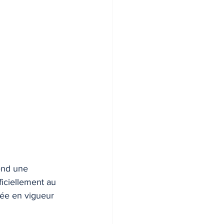
end une 
iciellement au 
rée en vigueur 