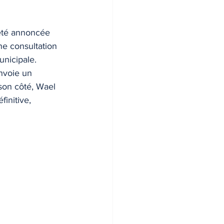
 été annoncée 
ne consultation 
unicipale.
nvoie un 
son côté, Wael 
initive, 