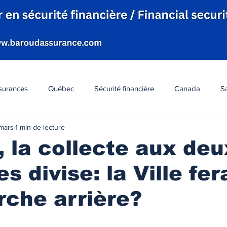
surances
Québec
Sécurité financière
Canada
S
mars
1 min de lecture
hétique
La communauté
Montréal
Événements
, la collecte aux deu
 divise: la Ville fera
io
Humain
Femme
Alberta
Économie
Pet
rche arrière?
r 5.