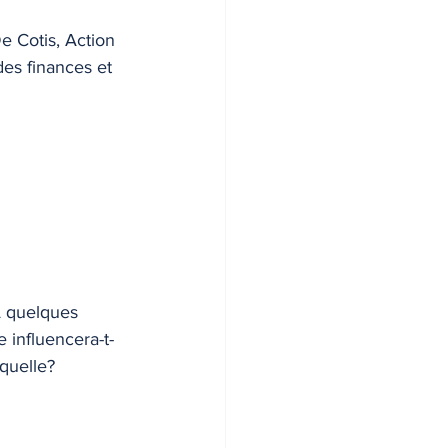
De Cotis, Action 
des finances et 
À quelques 
 influencera-t-
 quelle?