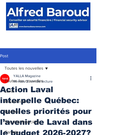
Post
Toutes les nouvelles
YALLA Magazine
Toutes les nouvelles
14 mars
2 min de lecture
Action Laval
Laval
interpelle Québec:
Assurances
quelles priorités pour
Québec
l’avenir de Laval dans
Sécurité financière
le budget 2026-2027?
Canada