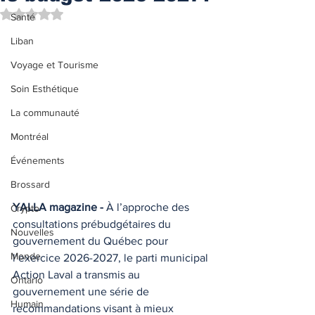
Noté NaN étoiles sur 5.
Santé
Liban
Voyage et Tourisme
Soin Esthétique
La communauté
Montréal
Événements
Brossard
YALLA magazine - 
À l’approche des 
Crypto
consultations prébudgétaires du 
Nouvelles
gouvernement du Québec pour 
Monde
l’exercice 2026-2027, le parti municipal 
Action Laval a transmis au 
Ontario
gouvernement une série de 
Humain
recommandations visant à mieux 