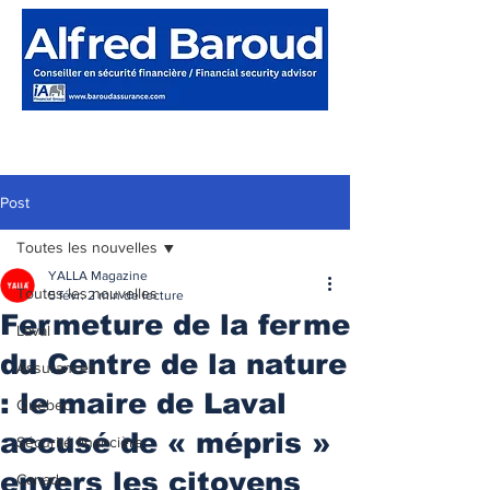
Post
Toutes les nouvelles
YALLA Magazine
Toutes les nouvelles
5 févr.
2 min de lecture
Fermeture de la ferme
Laval
du Centre de la nature
Assurances
: le maire de Laval
Québec
accusé de « mépris »
Sécurité financière
envers les citoyens
Canada