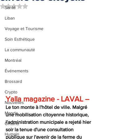
Noté NaN étoiles sur 5.
Santé
Liban
Voyage et Tourisme
Soin Esthétique
La communauté
Montréal
Événements
Brossard
Crypto
Yalla magazine - LAVAL –
Nouvelles
Le ton monte à l'hôtel de ville. Malgré 
Monde
une mobilisation citoyenne historique, 
l'administration municipale a rejeté hier 
Ontario
soir la tenue d'une consultation 
Humain
publique sur l'avenir de la ferme du 