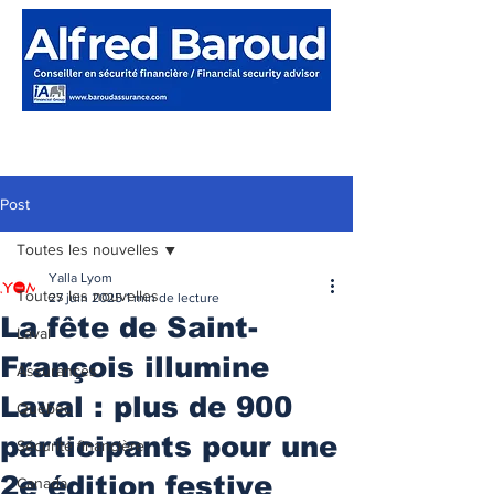
Post
Toutes les nouvelles
Yalla Lyom
Toutes les nouvelles
27 juin 2025
1 min de lecture
La fête de Saint-
Laval
François illumine
Assurances
Laval : plus de 900
Québec
participants pour une
Sécurité financière
2e édition festive
Canada