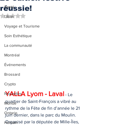
réussie!
Santé
Noté NaN étoiles sur 5.
Liban
Voyage et Tourisme
Soin Esthétique
La communauté
Montréal
Événements
Brossard
Crypto
YALLA Lyom - Laval
Nouvelles
 - Le 
quartier de Saint-François a vibré au 
Monde
rythme de la Fête de fin d’année le 21 
Ontario
juin dernier, dans le parc du Moulin. 
Organisé par la députée de Mille-Îles, 
Humain