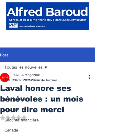
Post
Toutes les nouvelles
YALLA Magazine
Toutes les nouvelles
1 nov. 2025
1 min de lecture
Laval honore ses
Laval
bénévoles : un mois
Assurances
pour dire merci
Québec
Noté NaN étoiles sur 5.
Sécurité financière
Canada