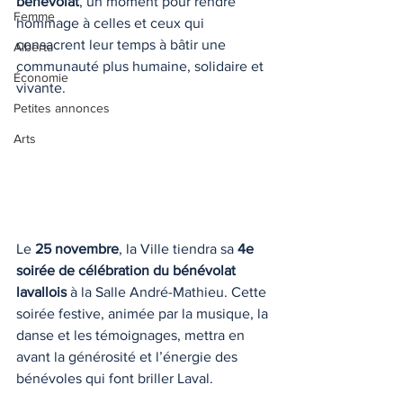
bénévolat
, un moment pour rendre 
Femme
hommage à celles et ceux qui 
consacrent leur temps à bâtir une 
Alberta
communauté plus humaine, solidaire et 
Économie
vivante.
Petites annonces
Arts
Le 
25 novembre
, la Ville tiendra sa 
4e 
soirée de célébration du bénévolat 
lavallois
 à la Salle André-Mathieu. Cette 
soirée festive, animée par la musique, la 
danse et les témoignages, mettra en 
avant la générosité et l’énergie des 
bénévoles qui font briller Laval.