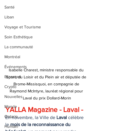
Santé
Liban
Voyage et Tourisme
Soin Esthétique
La communauté
Montréal
Événements
Isabelle Charest, ministre responsable du 
Brossard
Sport, du Loisir et du Plein air et députée de 
Brome-Missisquoi, en compagnie de 
Crypto
Raymond McIntyre, lauréat régional pour 
Nouvelles
Laval du prix Dollard-Morin
Monde
YALLA Magazine - Laval - 
Ontario
En novembre, la Ville de 
Laval
 célèbre 
le 
mois de la reconnaissance du 
Humain