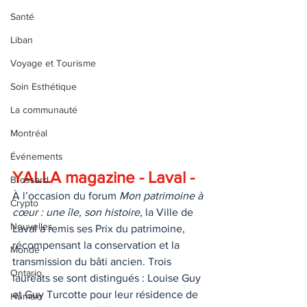
Santé
Liban
Voyage et Tourisme
Soin Esthétique
La communauté
Montréal
Événements
YALLA magazine - Laval -
Brossard
À l’occasion du forum 
Mon patrimoine à 
Crypto
cœur : une île, son histoire
, la Ville de 
Nouvelles
Laval a remis ses Prix du patrimoine, 
récompensant la conservation et la 
Monde
transmission du bâti ancien. Trois 
Ontario
lauréats se sont distingués : Louise Guy 
et Guy Turcotte pour leur résidence de 
Humain