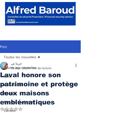
Post
Toutes les nouvelles
غريتا.ص
Toutes les nouvelles
15 sept. 2025
1 min de lecture
Laval honore son
Laval
patrimoine et protège
Assurances
deux maisons
Québec
emblématiques
Sécurité financière
Noté NaN étoiles sur 5.
Canada