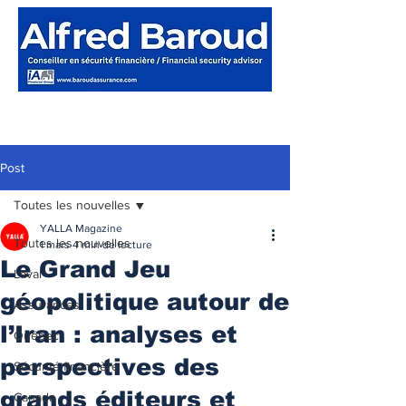
Post
Toutes les nouvelles
YALLA Magazine
Toutes les nouvelles
1 mars
4 min de lecture
Le Grand Jeu
Laval
géopolitique autour de
Assurances
l’Iran : analyses et
Québec
perspectives des
Sécurité financière
grands éditeurs et
Canada