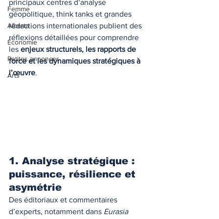
principaux centres d’analyse 
Femme
géopolitique, think tanks et grandes 
rédactions internationales publient des 
Alberta
réflexions détaillées pour comprendre 
Économie
les 
enjeux structurels, les rapports de 
Petites annonces
force et les dynamiques stratégiques à 
l’œuvre
.
Arts
1. Analyse stratégique : 
puissance, résilience et 
asymétrie
Des éditoriaux et commentaires 
d’experts, notamment dans 
Eurasia 