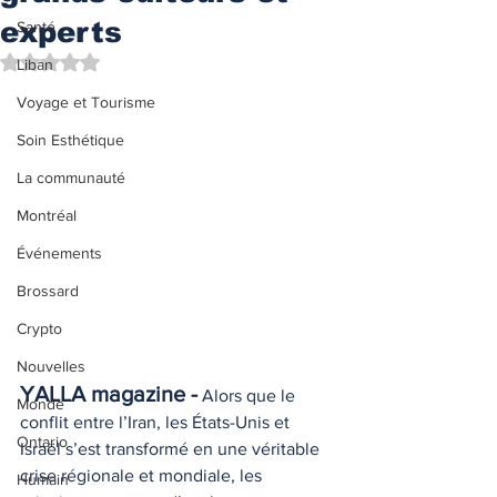
experts
Santé
Noté NaN étoiles sur 5.
Liban
Voyage et Tourisme
Soin Esthétique
La communauté
Montréal
Événements
Brossard
Crypto
Nouvelles
YALLA magazine -
 Alors que le 
Monde
conflit entre l’Iran, les États-Unis et 
Ontario
Israël s’est transformé en une véritable 
crise régionale et mondiale, les 
Humain