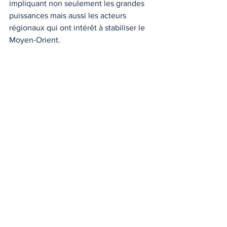
impliquant non seulement les grandes 
puissances mais aussi les acteurs 
régionaux qui ont intérêt à stabiliser le 
Moyen-Orient.
Conclusion : un conflit 
aux ramifications 
complexes
Les analyses géopolitiques publiées par 
des médias, des institutions de 
recherche et des think tanks montrent 