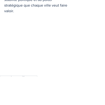
stratégique que chaque ville veut faire 
valoir.
Canada
Ontario
Économie
Québec
Canada
Ontario