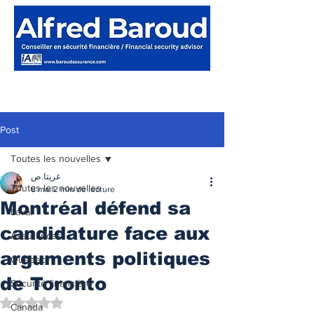
Post
Toutes les nouvelles
غريتا.ص
Toutes les nouvelles
8 mai
2 min de lecture
Montréal défend sa
Laval
candidature face aux
Assurances
arguments politiques
Québec
de Toronto
Sécurité financière
Noté NaN étoiles sur 5.
Canada