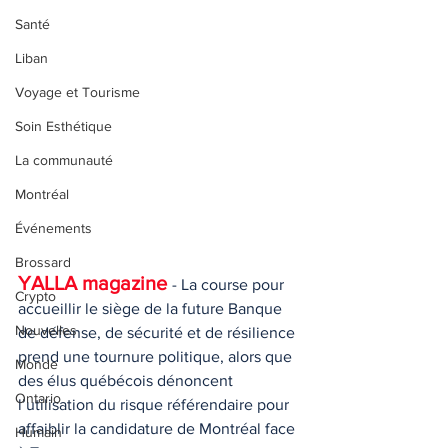
Santé
Liban
Voyage et Tourisme
Soin Esthétique
La communauté
Montréal
Événements
Brossard
YALLA magazine 
- La course pour 
Crypto
accueillir le siège de la future Banque 
Nouvelles
de défense, de sécurité et de résilience 
prend une tournure politique, alors que 
Monde
des élus québécois dénoncent 
Ontario
l’utilisation du risque référendaire pour 
affaiblir la candidature de Montréal face 
Humain