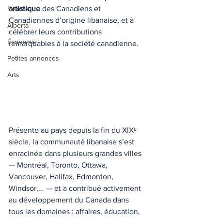
artistique
 des Canadiens et 
Femme
Canadiennes d’origine libanaise, et à 
Alberta
célébrer leurs contributions 
Économie
remarquables à la société canadienne.
Petites annonces
Arts
Présente au pays depuis la fin du XIXᵉ 
siècle, la communauté libanaise s’est 
enracinée dans plusieurs grandes villes 
— Montréal, Toronto, Ottawa, 
Vancouver, Halifax, Edmonton, 
Windsor,... — et a contribué activement 
au développement du Canada dans 
tous les domaines : affaires, éducation, 