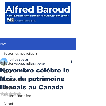
Post
Toutes les nouvelles
Alfred Baroud
Toutes les nouvelles
1 nov. 2025
1 min de lecture
Novembre célèbre le
Laval
Mois du patrimoine
Assurances
libanais au Canada
Québec
Noté NaN étoiles sur 5.
Sécurité financière
Canada