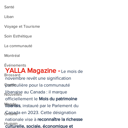
Santé
Liban
Voyage et Tourisme
Soin Esthétique
La communauté
Montréal
Événements
YALLA Magazine -
 Le mois de 
Brossard
novembre revêt une signification 
Crypto
particulière pour la communauté 
libanaise au Canada : il marque 
Nouvelles
officiellement le 
Mois du patrimoine 
Monde
libanais
, instauré par le Parlement du 
Canada en 2023. Cette désignation 
Ontario
nationale vise à 
reconnaître la richesse 
Humain
culturelle, sociale, économique et 