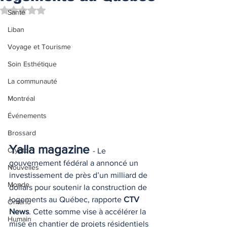
Noté NaN étoiles sur 5.
Santé
Liban
Voyage et Tourisme
Soin Esthétique
La communauté
Montréal
Événements
Brossard
Yalla magazine 
Crypto
- Le 
gouvernement fédéral a annoncé un 
Nouvelles
investissement de près d’un milliard de 
Monde
dollars pour soutenir la construction de 
logements au Québec, rapporte 
CTV 
Ontario
News
. Cette somme vise à accélérer la 
Humain
mise en chantier de projets résidentiels 