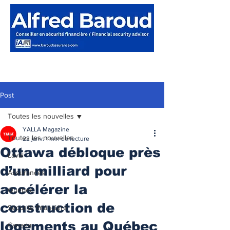
Post
Toutes les nouvelles
YALLA Magazine
Toutes les nouvelles
22 janv.
1 min de lecture
Ottawa débloque près
Laval
d’un milliard pour
Assurances
accélérer la
Québec
construction de
Sécurité financière
logements au Québec
Canada