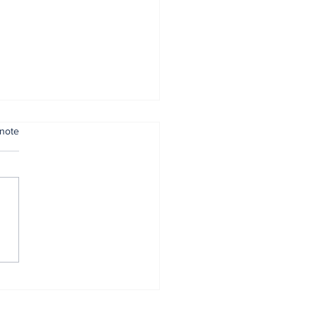
note
bec solidaire
are sa bataille
lloise