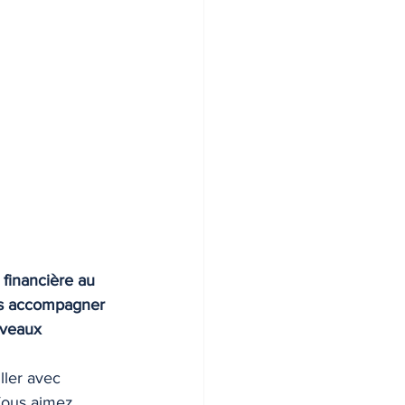
financière au 
us accompagner 
uveaux 
ller avec 
Vous aimez 