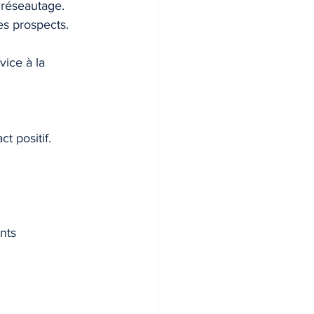
e réseautage.
es prospects.
ice à la 
t positif.
nts 