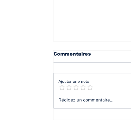
Commentaires
Ajouter une note
Les tiques avancent au
Rédigez un commentaire...
Canada: la nouvelle
réalité sanitaire que les
familles doivent
comprendre