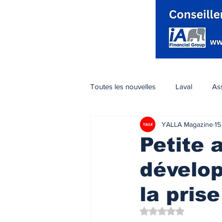
Toutes les nouvelles
Laval
As
YALLA Magazine
15
Voyage et Tourisme
Soin Est
Petite 
dévelop
Nouvelles
Monde
Ontar
la pris
Noté NaN étoiles su