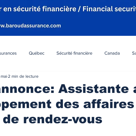
surances
Québec
Sécurité financière
Canada
S
 mai
2 min de lecture
hétique
La communauté
Montréal
Événements
annonce: Assistante 
pement des affaires
io
Humain
Femme
Alberta
Économie
Pet
e de rendez-vous
r 5.