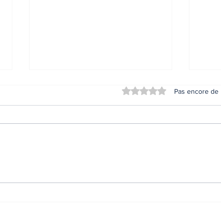
Noté 0 étoile sur 5.
Pas encore de 
Brossard se prépare à
Qué
une grande soirée
prép
québécoise au parc
lava
Sorbonne