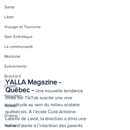
Santé
Liban
Voyage et Tourisme
Soin Esthétique
La communauté
Montréal
Événements
Brossard
YALLA Magazine - 
Crypto
Québec - 
Une nouvelle tendance 
Nouvelles
virale sur TikTok suscite une vive 
inquiétude au sein du milieu scolaire 
Monde
québécois. À l’école Curé-Antoine-
Ontario
Labelle de Laval, la direction a émis une 
lettre d’alerte à l’intention des parents 
Humain