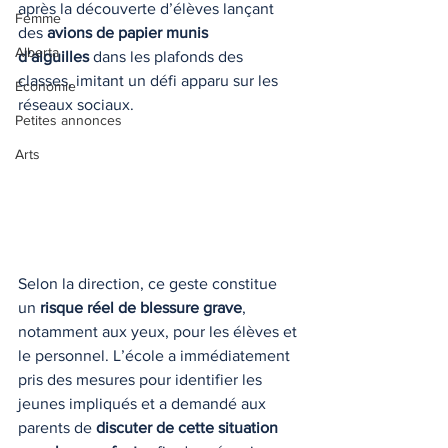
après la découverte d’élèves lançant 
Femme
des 
avions de papier munis 
Alberta
d’aiguilles
 dans les plafonds des 
classes, imitant un défi apparu sur les 
Économie
réseaux sociaux.
Petites annonces
Arts
Selon la direction, ce geste constitue 
un 
risque réel de blessure grave
, 
notamment aux yeux, pour les élèves et 
le personnel. L’école a immédiatement 
pris des mesures pour identifier les 
jeunes impliqués et a demandé aux 
parents de 
discuter de cette situation 