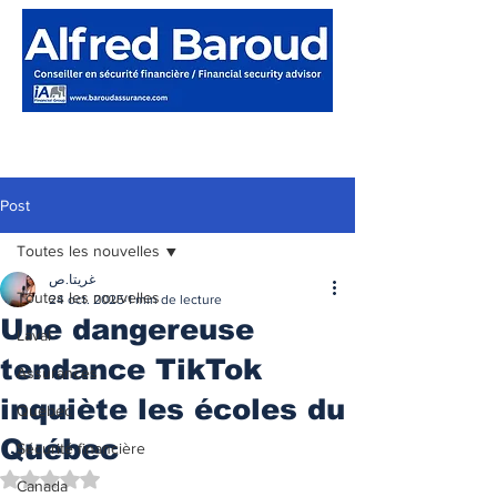
Post
Toutes les nouvelles
غريتا.ص
Toutes les nouvelles
24 oct. 2025
1 min de lecture
Une dangereuse
Laval
tendance TikTok
Assurances
inquiète les écoles du
Québec
Québec
Sécurité financière
Noté NaN étoiles sur 5.
Canada