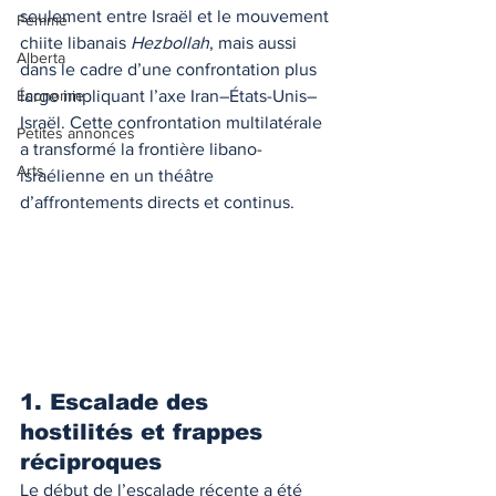
seulement entre Israël et le mouvement 
Femme
chiite libanais 
Hezbollah
, mais aussi 
Alberta
dans le cadre d’une confrontation plus 
large impliquant l’axe Iran–États-Unis–
Économie
Israël. Cette confrontation multilatérale 
Petites annonces
a transformé la frontière libano-
Arts
israélienne en un théâtre 
d’affrontements directs et continus.
1. Escalade des 
hostilités et frappes 
réciproques
Le début de l’escalade récente a été 