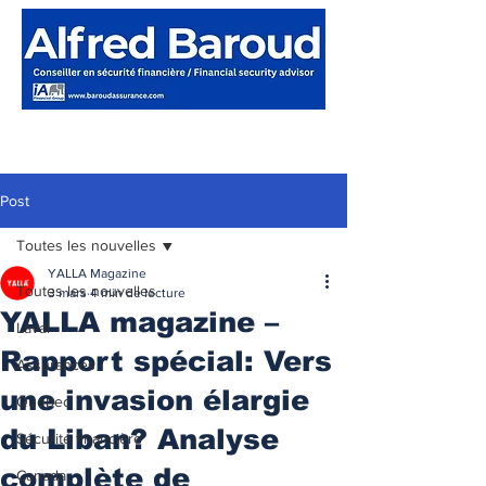
Post
Toutes les nouvelles
YALLA Magazine
Toutes les nouvelles
3 mars
4 min de lecture
YALLA magazine –
Laval
Rapport spécial: Vers
Assurances
une invasion élargie
Québec
du Liban? Analyse
Sécurité financière
complète de
Canada