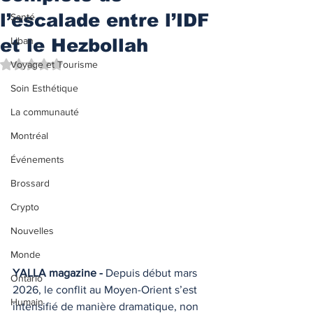
l’escalade entre l’IDF
Santé
et le Hezbollah
Liban
Noté NaN étoiles sur 5.
Voyage et Tourisme
Soin Esthétique
La communauté
Montréal
Événements
Brossard
Crypto
Nouvelles
Monde
YALLA magazine -
 Depuis début mars 
Ontario
2026, le conflit au Moyen-Orient s’est 
Humain
intensifié de manière dramatique, non 