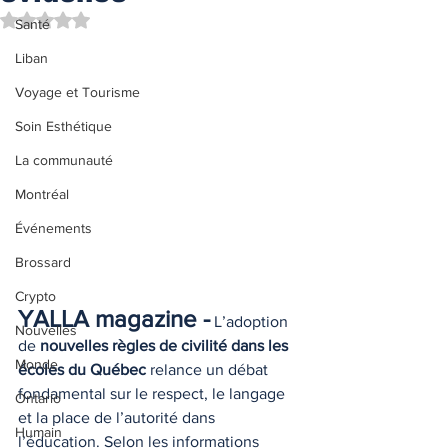
Noté NaN étoiles sur 5.
Santé
Liban
Voyage et Tourisme
Soin Esthétique
La communauté
Montréal
Événements
Brossard
Crypto
YALLA magazine -
 L’adoption 
Nouvelles
de 
nouvelles règles de civilité dans les 
Monde
écoles du Québec
 relance un débat 
fondamental sur le respect, le langage 
Ontario
et la place de l’autorité dans 
Humain
l’éducation. Selon les informations 