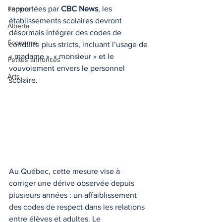
rapportées par 
CBC News
, les 
Femme
établissements scolaires devront 
Alberta
désormais intégrer des codes de 
Économie
conduite plus stricts, incluant l’usage de 
« madame », « monsieur » et le 
Petites annonces
vouvoiement envers le personnel 
Arts
scolaire.
Au Québec, cette mesure vise à 
corriger une dérive observée depuis 
plusieurs années : un affaiblissement 
des codes de respect dans les relations 
entre élèves et adultes. Le 