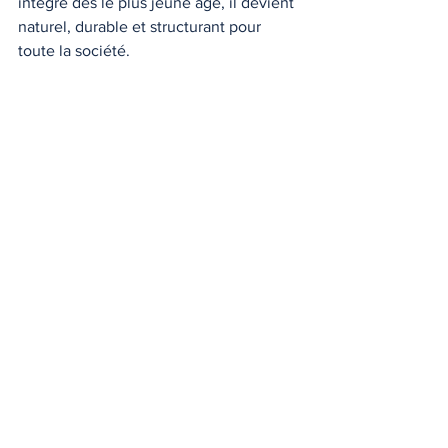
intégré dès le plus jeune âge, il devient 
naturel, durable et structurant pour 
toute la société.
Québec
Liban
Québec