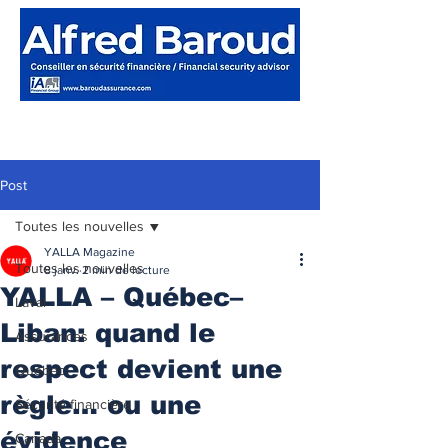
Post
Toutes les nouvelles
YALLA Magazine
Toutes les nouvelles
8 janv.
2 min de lecture
YALLA – Québec–
Laval
Liban: quand le
Assurances
respect devient une
Québec
règle… ou une
Sécurité financière
évidence
Canada