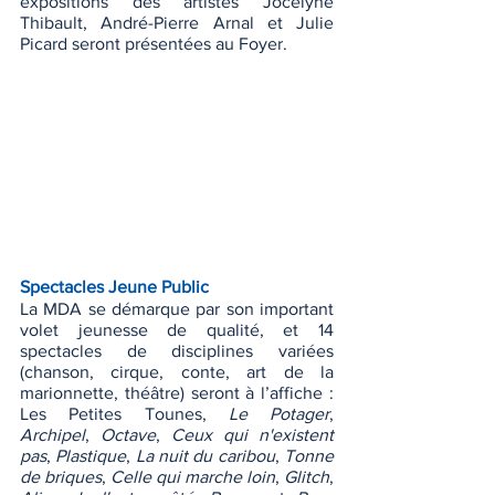
expositions des artistes Jocelyne 
Thibault, André-Pierre Arnal et Julie 
Picard seront présentées au Foyer.
Spectacles Jeune Public
La MDA se démarque par son important 
volet jeunesse de qualité, et 14 
spectacles de disciplines variées 
(chanson, cirque, conte, art de la 
marionnette, théâtre) seront à l’affiche : 
Les Petites Tounes, 
Le Potager
, 
Archipel
, 
Octave
, 
Ceux qui n'existent 
pas
, 
Plastique
, 
La nuit du caribou
, 
Tonne 
de briques
, 
Celle qui marche loin
, 
Glitch
, 