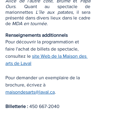
Alice de l'autre côté
, 
Brume 
et 
Papa 
Ours
. Quant au spectacle de 
marionnettes 
L’île aux patates, 
il sera 
présenté dans divers lieux dans le cadre 
de 
MDA en tournée
. 
Renseignements additionnels
Pour découvrir la programmation et 
faire l'achat de billets de spectacle, 
consultez le 
site Web de la Maison des 
arts de Laval
Pour demander un exemplaire de la 
brochure, écrivez à 
maisondesarts@laval.ca
. 
Billetterie : 
450 667-2040 
Renseignements : 
450 662-4440
Photo 1 : Maison des arts de Laval - 
crédit photo : Vincent Girard