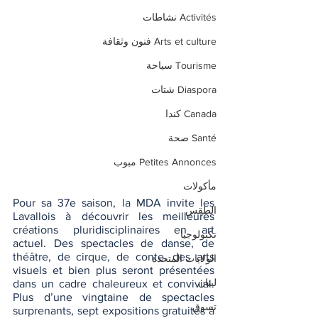
Activités نشاطات
Arts et culture فنون وثقافة
Tourisme سياحة
Diaspora شتات
Canada كندا
Santé صحة
Petites Annonces مبوب
مأكولات
Pour sa 37e saison, la MDA invite les 
الطقس
Lavallois à découvrir les meilleures 
créations pluridisciplinaires en art 
تكنولوجيا
actuel. Des spectacles de danse, de 
théâtre, de cirque, de conte, des arts 
الولايات المتحدة
visuels et bien plus seront présentées 
لبنان
dans un cadre chaleureux et convivial. 
Plus d’une vingtaine de spectacles 
تسوق
surprenants, sept expositions gratuites à 