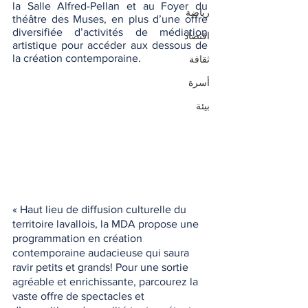
la Salle Alfred-Pellan et au Foyer du 
رياضة
théâtre des Muses, en plus d’une offre 
diversifiée d’activités de médiation 
اقتصاد
artistique pour accéder aux dessous de 
la création contemporaine.
ثقافة
أسرة
بيئة
« Haut lieu de diffusion culturelle du 
territoire lavallois, la MDA propose une 
programmation en création 
contemporaine audacieuse qui saura 
ravir petits et grands! Pour une sortie 
agréable et enrichissante, parcourez la 
vaste offre de spectacles et 