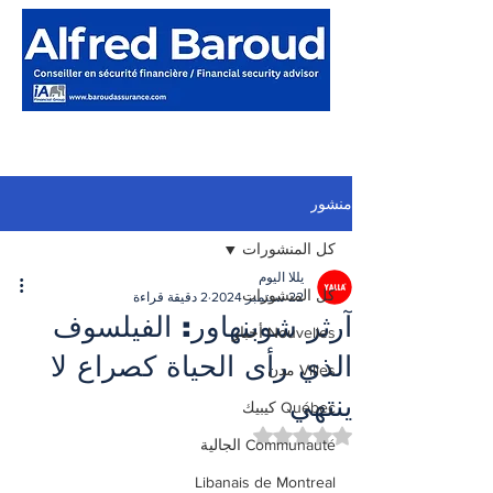
منشور
كل المنشورات
يللا اليوم
كل المنشورات
22 سبتمبر 2024
2 دقيقة قراءة
آرثر شوبنهاور: الفيلسوف
Nouvelles أخبار
الذي رأى الحياة كصراع لا
Villes مدن
ينتهي
Québec كيبيك
تم التقييم بـ ليس رقمًا من أصل 5 نجوم.
Communauté الجالية
Libanais de Montreal