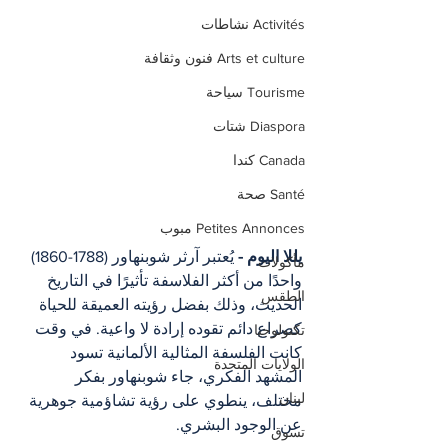
Activités نشاطات
Arts et culture فنون وثقافة
Tourisme سياحة
Diaspora شتات
Canada كندا
Santé صحة
Petites Annonces مبوب
يللا اليوم -
 يُعتبر آرثر شوبنهاور (1788-1860) 
مأكولات
واحدًا من أكثر الفلاسفة تأثيرًا في التاريخ 
الطقس
الحديث، وذلك بفضل رؤيته العميقة للحياة 
كصراع دائم تقوده إرادة لا واعية. في وقت 
تكنولوجيا
كانت الفلسفة المثالية الألمانية تسود 
الولايات المتحدة
المشهد الفكري، جاء شوبنهاور بفكر 
لبنان
مختلف، ينطوي على رؤية تشاؤمية جوهرية 
عن الوجود البشري.
تسوق