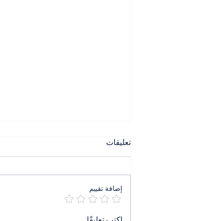
تعليقات
إضافة تقييم
٤ آب ليس ذكرى بل جريمة
اكتب تعليقًا...