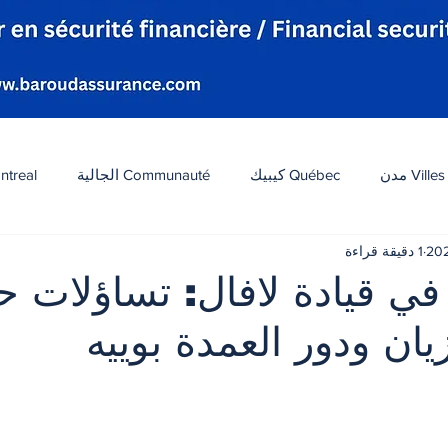
Villes مدن
Québec كيبيك
Communauté الجالية
ntreal
1 دقيقة قراءة
افة
Tourisme سياحة
Diaspora شتات
Canada 
 في قيادة لافال: تساؤلات 
يان ودور العمدة بوييه
ات
الطقس
تكنولوجيا
الولايات المتحدة
لبنان
 أصل 5 نجوم.