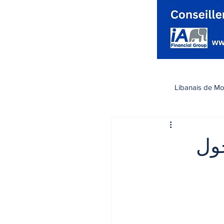
Libanais de Mo
كندا
Santé صحة
حول
تسوق
رياضة
اقتصاد