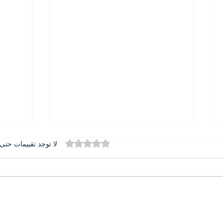
تم التقييم بـ 0 من أصل 5 نجوم.
لا توجد تقييمات حتى 
المطران بولس عبد الساتر في
الدور