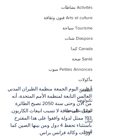
Activités نشاطات
Arts et culture فنون وثقافة
Tourisme سياحة
Diaspora شتات
Canada كندا
Santé صحة
Petites Annonces مبوب
مأكولات
أعلنت اليوم الجمعة منظمة الطيران المدني 
الطقس
العالمي التابعة لمنظمة الأمم المتحدة، أنه 
تكنولوجيا
من الآن وحتى سنة 2050 تصبح الطائرة 
تعمل على طاقة لا تسبب انبعاث الكاربون.
الولايات المتحدة
193 ممثل لدولة وافقوا على هذا المقترح 
لبنان
باستثناء تحفظ 4 دول ومن بينها الصين كما 
تسوق
أوردت وكالة فرانس براس.