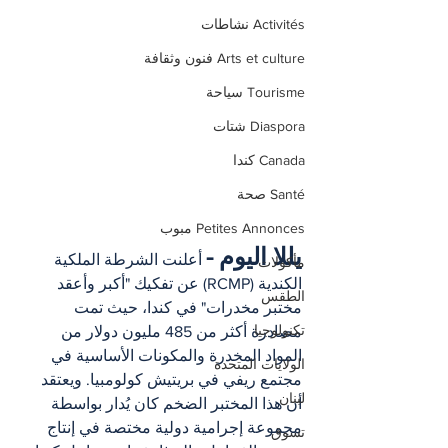
Activités نشاطات
Arts et culture فنون وثقافة
Tourisme سياحة
Diaspora شتات
Canada كندا
Santé صحة
Petites Annonces مبوب
يللا اليوم -
 أعلنت الشرطة الملكية 
مأكولات
الكندية (RCMP) عن تفكيك "أكبر وأعقد 
الطقس
مختبر مخدرات" في كندا، حيث تمت 
تكنولوجيا
مصادرة أكثر من 485 مليون دولار من 
المواد المخدرة والمكونات الأساسية في 
الولايات المتحدة
مجتمع ريفي في بريتيش كولومبيا. ويعتقد 
لبنان
أن هذا المختبر الضخم كان يُدار بواسطة 
مجموعة إجرامية دولية مختصة في إنتاج 
تسوق