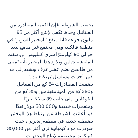
بحسب الشرطة، فإن الكمية المصادرة من 
الفنتانيل وحدها تكفي لإنتاج أكثر من 95 
مليون جرعة قاتلة. يقع "المختبر السوبر" في 
منطقة فالكند، وهي مجتمع غير مدمج يبعد 
حوالي 50 كيلومترًا شرق كملوبس. ووصفت 
المفتشة جيلين ويلارد هذا المختبر بأنه "مبنى 
من طابقين يضم عشر غرف ويشبه إلى حد 
كبير أحداث مسلسل 'بريكنغ باد'."
تضمنت المصادرات 54 كغ من الفنتانيل 
و390 كغ من الميثامفيتامين و35 كغ من 
الكوكايين، إلى جانب 89 سلاحًا ناريًا 
ومتفجرات خفيفة و500,000 دولار نقدًا. 
كما أعلنت الشرطة عن ارتباط هذا المختبر 
بضبطية حديثة في منطقة إنديربي، حيث 
صودرت مواد كيميائية تزن أكثر من 30,000 
كغ كانت مخصصة لإنتاج المخدرات.