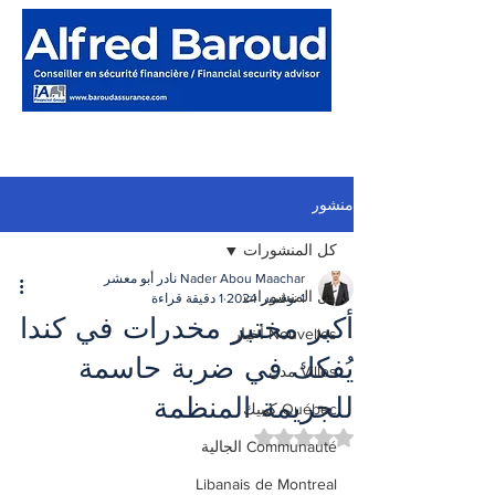
منشور
كل المنشورات
Nader Abou Maachar نادر أبو معشر
كل المنشورات
1 نوفمبر 2024
1 دقيقة قراءة
أكبر مختبر مخدرات في كندا
Nouvelles أخبار
يُفكك في ضربة حاسمة
Villes مدن
للجريمة المنظمة
Québec كيبيك
تم التقييم بـ ليس رقمًا من أصل 5 نجوم.
Communauté الجالية
Libanais de Montreal