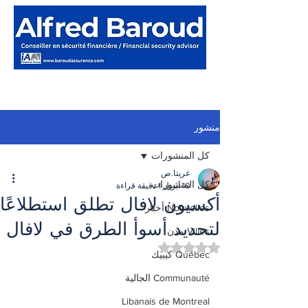
منشور
كل المنشورات
غريتا.ص
كل المنشورات
10 أبريل
1 دقيقة قراءة
أكسيون لافال تطلق استطلاعًا
Nouvelles أخبار
لتحديد أسوأ الطرق في لافال
Villes مدن
تم التقييم بـ ليس رقمًا من أصل 5 نجوم.
Québec كيبيك
Communauté الجالية
Libanais de Montreal