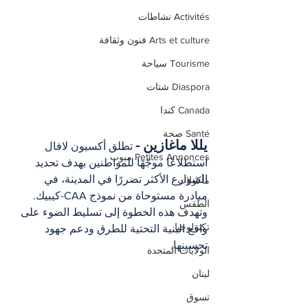
Activités نشاطات
Arts et culture فنون وثقافة
Tourisme سياحة
Diaspora شتات
Canada كندا
Santé صحة
يللا ماغازين -
 تطلق أكسيون لافال 
Petites Annonces مبوب
استطلاعًا موجّهًا للمواطنين بهدف تحديد 
الشوارع الأكثر تضررًا في المدينة، في 
مأكولات
مبادرة مستوحاة من نموذج CAA-كيبيك. 
الطقس
وتهدف هذه الخطوة إلى تسليط الضوء على 
تكنولوجيا
واقع البنية التحتية للطرق ودعم جهود 
تحسينها.
الولايات المتحدة
لبنان
تسوق