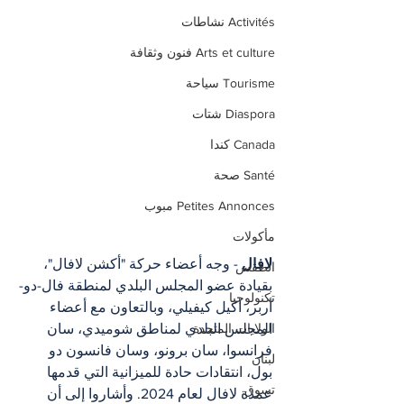
Activités نشاطات
Arts et culture فنون وثقافة
Tourisme سياحة
Diaspora شتات
Canada كندا
Santé صحة
Petites Annonces مبوب
مأكولات
لافال 
- وجه أعضاء حركة "أكشن لافال"، 
الطقس
بقيادة عضو المجلس البلدي لمنطقة فال-دو-
تكنولوجيا
أربر، أكيل كيفيلي، وبالتعاون مع أعضاء 
المجلس البلدي لمناطق شوميدي، سان 
الولايات المتحدة
فرانسوا، سان برونو، وسان فانسون دو 
لبنان
بول، انتقادات حادة للميزانية التي قدمها 
تسوق
عمدة لافال لعام 2024. وأشاروا إلى أن 