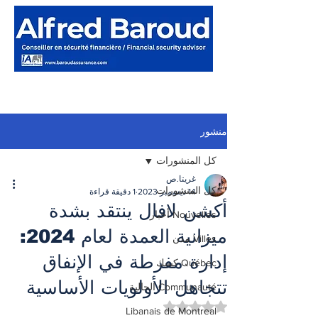
منشور
كل المنشورات
غريتا.ص
كل المنشورات
14 ديسمبر 2023
1 دقيقة قراءة
أكشن لافال ينتقد بشدة
Nouvelles أخبار
ميزانية العمدة لعام 2024:
Villes مدن
إدارة مفرطة في الإنفاق
Québec كيبيك
تتجاهل الأولويات الأساسية
Communauté الجالية
تم التقييم بـ ليس رقمًا من أصل 5 نجوم.
Libanais de Montreal