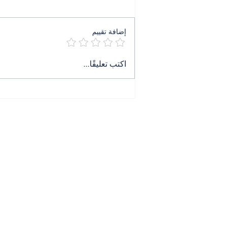
إضافة تقييم
٤ آب ليس ذكرى بل جريمة
اكتب تعليقًا...
تنتظر حكمها
All News
Contact
الرئيسية