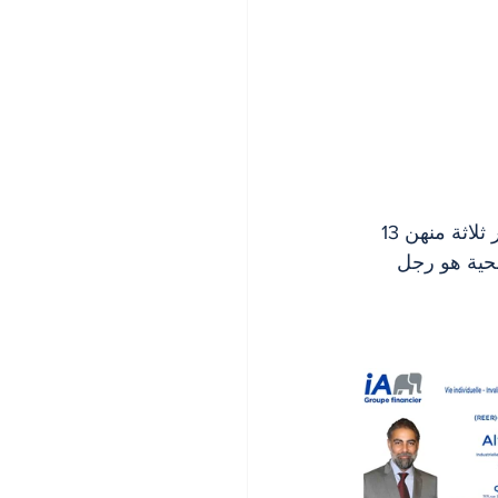
اتهمت ثماني مراهقات في تورونتو بقتل شخص عن طريق طعنع بالسكاكين. تبلغ أعمار ثلاثة منهن 13 
سنة بحسب ما أورده موقع CTV News . أما الضحية هو رجل 