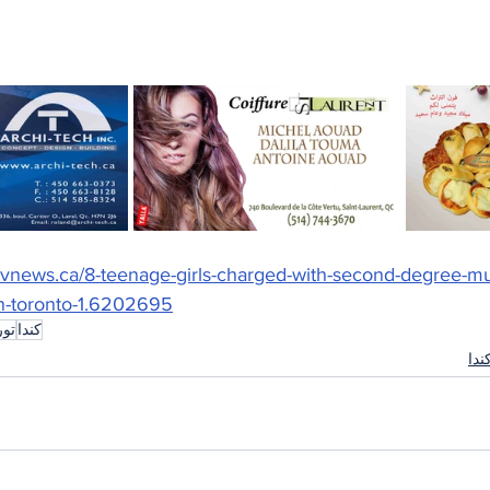
.ctvnews.ca/8-teenage-girls-charged-with-second-degree-m
-in-toronto-1.6202695
كندا
تور