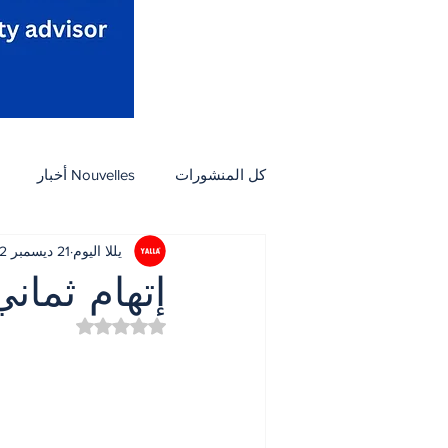
كل المنشورات
Nouvelles أخبار
يللا اليوم
21 ديسمبر 2022
Activités نشاطات
Arts et culture فنون وثق
إتهام ثمان
تم التقييم بـ ليس رقمًا من
Petites Annonces مبوب
مأكول
ثقافة
أسرة
بيئة