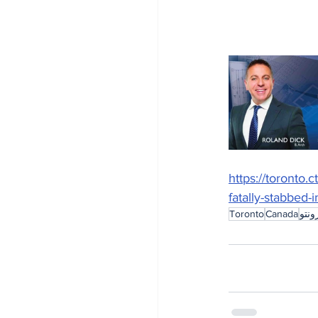
https://toronto
fatally-stabbed
ونتو
Canada
Toronto