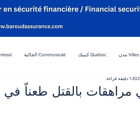
Villes مدن
Québec كيبيك
Communauté الجالية
ntreal
1 دقيقة قراءة
افة
Tourisme سياحة
Diaspora شتات
Canada 
ي مراهقات بالقتل طعناً في ت
 أصل 5 نجوم.
ات
الطقس
تكنولوجيا
الولايات المتحدة
لبنان