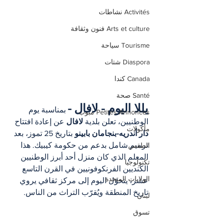
Activités نشاطات
Arts et culture فنون وثقافة
Tourisme سياحة
Diaspora شتات
Canada كندا
Santé صحة
يللا اليوم - لافال -
 بمناسبة يوم 
Petites Annonces مبوب
الوطنيين، تعلن بلدية 
لافال
 عن إعادة افتتاح 
مأكولات
دار أندريه-بنجامان بابينو
 بتاريخ 25 تموز، بعد 
ترميم شامل بدعم من حكومة كيبيك. هذا 
الطقس
المعلم الذي كان منزل أحد أبرز الوطنيين 
تكنولوجيا
الكنديين الفرنكوفونيين في القرن التاسع 
الولايات المتحدة
عشر، يتحوّل اليوم إلى مركز ثقافي يروي 
تاريخ المنطقة ويُقرّب التراث من الناس.
لبنان
تسوق