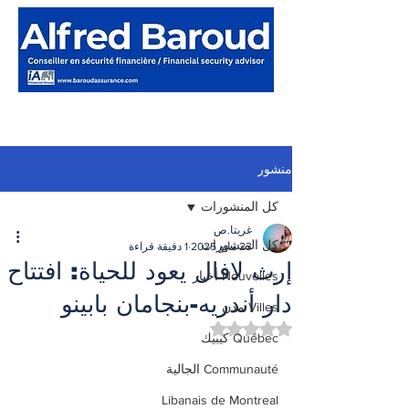
منشور
كل المنشورات
غريتا.ص
كل المنشورات
23 مايو 2025
1 دقيقة قراءة
إرث لافال يعود للحياة: افتتاح
Nouvelles أخبار
دار أندريه-بنجامان بابينو
Villes مدن
تم التقييم بـ ليس رقمًا من أصل 5 نجوم.
Québec كيبيك
Communauté الجالية
Libanais de Montreal