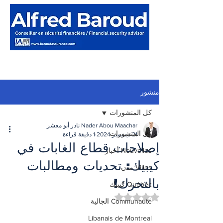
منشور
كل المنشورات
Nader Abou Maachar نادر أبو معشر
كل المنشورات
21 ديسمبر 2024
1 دقيقة قراءة
إصلاحات قطاع الغابات في
Nouvelles أخبار
كيبيك: تحديات ومطالبات
Villes مدن
بالتحرك!
Québec كيبيك
تم التقييم بـ ليس رقمًا من أصل 5 نجوم.
Communauté الجالية
Libanais de Montreal