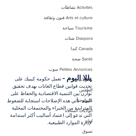
Activités نشاطات
Arts et culture فنون وثقافة
Tourisme سياحة
Diaspora شتات
Canada كندا
Santé صحة
Petites Annonces مبوب
يللا اليوم -
 تعمل حكومة كيبيك على 
مأكولات
تحديث قوانين قطاع الغابات بهدف تحقيق 
الطقس
توازن بين التنمية الاقتصادية والحفاظ على 
تكنولوجيا
البيئة. تأتي هذه الإصلاحات استجابة للضغوط 
المتزايدة من الخبراء والمجتمعات المحلية 
الولايات المتحدة
التي تدعو إلى اعتماد أساليب أكثر استدامة 
لبنان
لإدارة الموارد الطبيعية.
تسوق