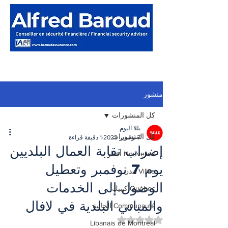
منشور
كل المنشورات
يللا اليوم
كل المنشورات
7 نوفمبر 2023
1 دقيقة قراءة
إضراب نقابة العمال البلديين
Nouvelles أخبار
يوم 7 نوفمبر وتعطيل
Villes مدن
الوصول إلى الخدمات
Québec كيبيك
والمباني البلدية في لافال
Communauté الجالية
تم التقييم بـ ليس رقمًا من أصل 5 نجوم.
Libanais de Montreal