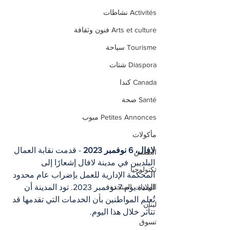
Activités نشاطات
Arts et culture فنون وثقافة
Tourisme سياحة
Diaspora شتات
Canada كندا
Santé صحة
Petites Annonces مبوب
مأكولات
لافال، 6 نوفمبر 2023
 - قدمت نقابة العمال 
الطقس
البلديين في مدينة لافال إشعارًا إلى 
تكنولوجيا
المحكمة الإدارية للعمل بإضراب عام محدود 
المدة يوم 7 نوفمبر 2023. تود المدينة أن 
الولايات المتحدة
تُعلم المواطنين بأن الخدمات التي تقدمها قد 
لبنان
تتأثر خلال هذا اليوم.
تسوق