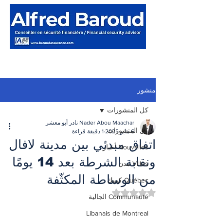
منشور
كل المنشورات
Nader Abou Maachar نادر أبو معشر
كل المنشورات
6 مايو 2025
1 دقيقة قراءة
اتفاق مبدئي بين مدينة لافال
Nouvelles أخبار
ونقابة الشرطة بعد 14 يومًا
Villes مدن
من الوساطة المكثّفة
Québec كيبيك
تم التقييم بـ ليس رقمًا من أصل 5 نجوم.
Communauté الجالية
Libanais de Montreal