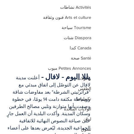
Activités نشاطات
Arts et culture فنون وثقافة
Tourisme سياحة
Diaspora شتات
Canada كندا
Santé صحة
Petites Annonces مبوب
يللا اليوم - لافال - 
أعلنت مدينة 
مأكولات
لافال عن التوصّل إلى اتفاق مبدئي مع 
الطقس
"فراترنيتي الشرطة" بعد مفاوضات شاقة 
تكنولوجيا
ووساطة مكثفة دامت 14 يومًا، في خطوة 
وصفت بأنها متوازنة وتلبي مصالح الطرفين 
الولايات المتحدة
وسكان المدينة. وأكدت البلدية أن العمل جارٍ 
لبنان
على صياغة النصوص النهائية للاتفاقية 
الجماعية الجديدة، ليُعرض بعدها على أعضاء 
تسوق