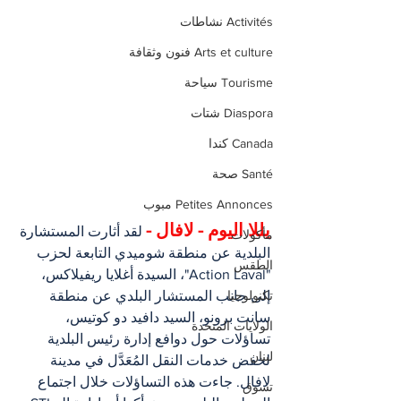
Activités نشاطات
Arts et culture فنون وثقافة
Tourisme سياحة
Diaspora شتات
Canada كندا
Santé صحة
Petites Annonces مبوب
يللا اليوم - لافال -
 لقد أثارت المستشارة 
مأكولات
البلدية عن منطقة شوميدي التابعة لحزب 
الطقس
"Action Laval"، السيدة أغلايا ريفيلاكس، 
إلى جانب المستشار البلدي عن منطقة 
تكنولوجيا
سانت برونو، السيد دافيد دو كوتيس، 
الولايات المتحدة
تساؤلات حول دوافع إدارة رئيس البلدية 
لبنان
لخفض خدمات النقل المُعَدَّل في مدينة 
لافال. جاءت هذه التساؤلات خلال اجتماع 
تسوق