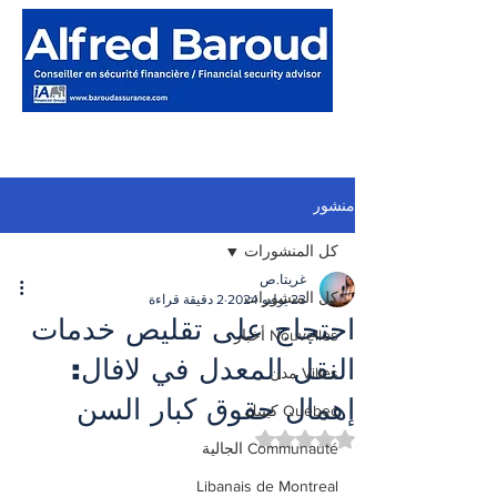
منشور
كل المنشورات
غريتا.ص
كل المنشورات
23 يوليو 2024
2 دقيقة قراءة
احتجاج على تقليص خدمات
Nouvelles أخبار
النقل المعدل في لافال:
Villes مدن
إهمال حقوق كبار السن
Québec كيبيك
تم التقييم بـ ليس رقمًا من أصل 5 نجوم.
Communauté الجالية
Libanais de Montreal