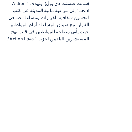
(سانت فنسنت دي بول). وتهدف "Action 
Laval" إلى مراقبة مالية المدينة عن كثب 
لتحسين شفافية القرارات ومساءلة صانعي 
القرار، مع ضمان المساءلة أمام المواطنين، 
حيث يأتي مصلحة المواطنين في قلب نهج 
المستشارين البلديين لحزب "Action Laval".
مدينة لافال
Nouvelles أخبار
Villes مدن