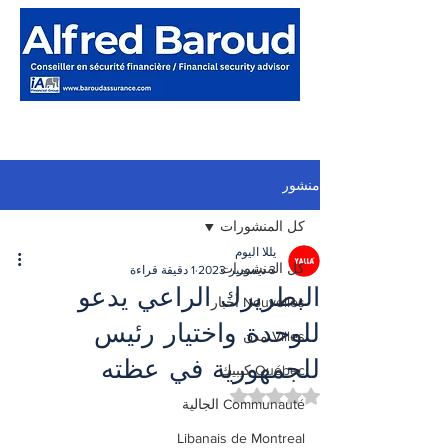
منشور
كل المنشورات
يللا اليوم
كل المنشورات
3 ديسمبر 2023
1 دقيقة قراءة
البطريرك الراعي يدعو
Nouvelles أخبار
للوحدة واختيار رئيس
Villes مدن
للجمهورية في عظته
Québec كيبيك
تم التقييم بـ ليس رقمًا من أصل 5 نجوم.
Communauté الجالية
Libanais de Montreal