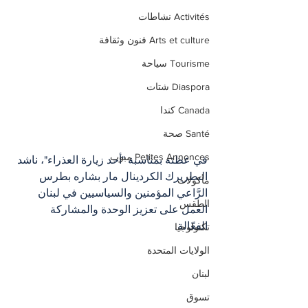
Activités نشاطات
Arts et culture فنون وثقافة
Tourisme سياحة
Diaspora شتات
Canada كندا
Santé صحة
Petites Annonces مبوب
في عظته بمناسبة "أحد زيارة العذراء"، ناشد 
البطريرك الكردينال مار بشاره بطرس 
مأكولات
الرَّاعي المؤمنين والسياسيين في لبنان 
الطقس
العمل على تعزيز الوحدة والمشاركة 
الفعّالة. 
تكنولوجيا
الولايات المتحدة
لبنان
تسوق