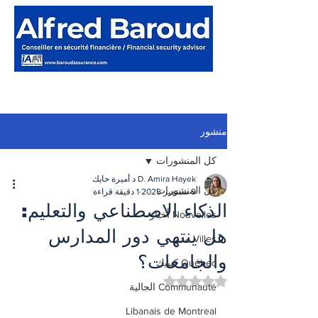
منشور
كل المنشورات
D. Amira Hayek د أميرة حايك
كل المنشورات
9 سبتمبر 2025
1 دقيقة قراءة
الذكاء الاصطناعي والتعليم:
Nouvelles أخبار
هل ينتهي دور المدارس
Villes مدن
والجامعات؟
Québec كيبيك
تم التقييم بـ ليس رقمًا من أصل 5 نجوم.
Communauté الجالية
Libanais de Montreal