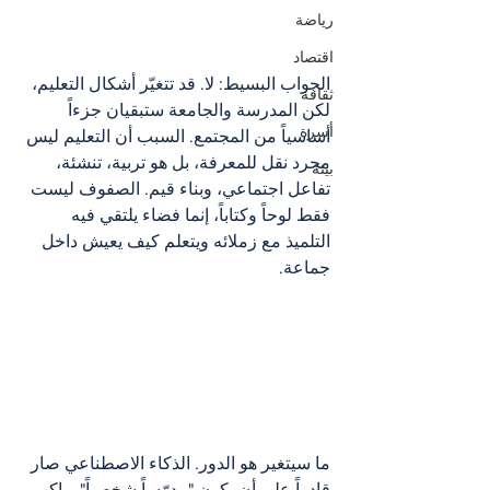
رياضة
اقتصاد
الجواب البسيط: لا. قد تتغيّر أشكال التعليم، 
ثقافة
لكن المدرسة والجامعة ستبقيان جزءاً 
أسرة
أساسياً من المجتمع. السبب أن التعليم ليس 
مجرد نقل للمعرفة، بل هو تربية، تنشئة، 
بيئة
تفاعل اجتماعي، وبناء قيم. الصفوف ليست 
فقط لوحاً وكتاباً، إنما فضاء يلتقي فيه 
التلميذ مع زملائه ويتعلم كيف يعيش داخل 
جماعة.
ما سيتغير هو الدور. الذكاء الاصطناعي صار 
قادراً على أن يكون "مدرّساً شخصياً" يواكب 