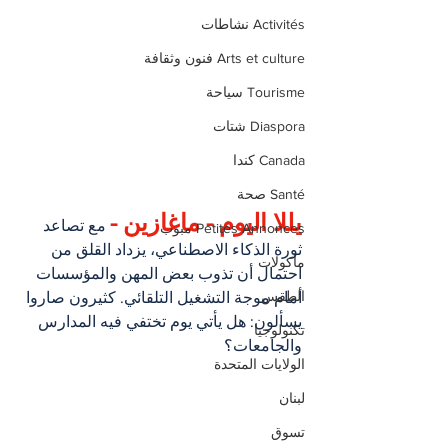
Activités نشاطات
Arts et culture فنون وثقافة
Tourisme سياحة
Diaspora شتات
Canada كندا
Santé صحة
يللا اليوم - ماغازين -
 مع تصاعد 
Petites Annonces مبوب
ثورة الذكاء الاصطناعي، يزداد القلق من 
مأكولات
احتمال أن تذوب بعض المهن والمؤسسات 
الطقس
أمام موجة التشغيل التلقائي. كثيرون صاروا 
يسألون: هل يأتي يوم تختفي فيه المدارس 
تكنولوجيا
والجامعات؟
الولايات المتحدة
لبنان
تسوق