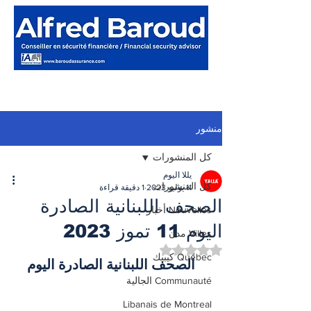
منشور
كل المنشورات
يللا اليوم
كل المنشورات
11 يوليو 2023
1 دقيقة قراءة
الصحف اللبنانية الصادرة
Nouvelles أخبار
اليوم 11 تموز 2023
Villes مدن
تم التقييم بـ ليس رقمًا من أصل 5 نجوم.
Québec كيبيك
الصحف اللبنانية الصادرة اليوم
Communauté الجالية
Libanais de Montreal