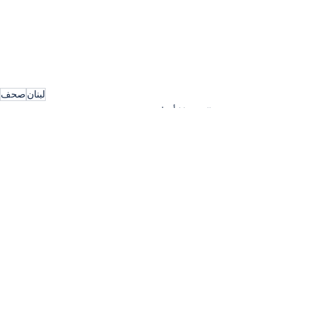
لبنان
صحف
Nouvelles أخبار
إظهار الكل
المنشورات الأخيرة