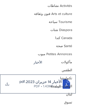
Activités نشاطات
Arts et culture فنون وثقافة
Tourisme سياحة
Diaspora شتات
Canada كندا
Santé صحة
Petites Annonces مبوب
مأكولات
الأخبار
الطقس
تكنولوجيا
.pdf
الأخبار 14 حزيران 2023
الولايات المتحدة
تنزيل PDF • 1.43MB
لبنان
تسوق