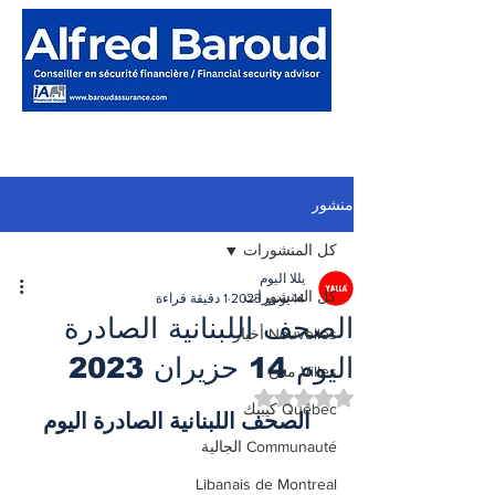
منشور
كل المنشورات
يللا اليوم
كل المنشورات
14 يونيو 2023
1 دقيقة قراءة
الصحف اللبنانية الصادرة
Nouvelles أخبار
اليوم 14 حزيران 2023
Villes مدن
تم التقييم بـ ليس رقمًا من أصل 5 نجوم.
Québec كيبيك
الصحف اللبنانية الصادرة اليوم
Communauté الجالية
Libanais de Montreal