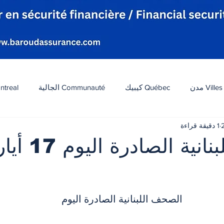
Villes مدن
Québec كيبيك
Communauté الجالية
ntreal
1 دقيقة قراءة
افة
Tourisme سياحة
Diaspora شتات
Canada 
الصحف اللبنانية الصادرة اليوم 17 
ات
الطقس
تكنولوجيا
الولايات المتحدة
لبنان
 أصل 5 نجوم.
الصحف اللبنانية الصادرة اليوم