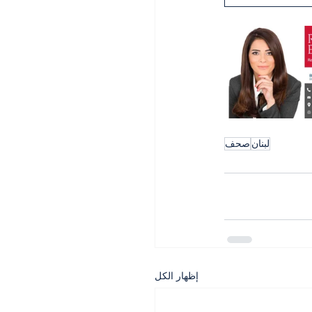
لبنان
صحف
إظهار الكل