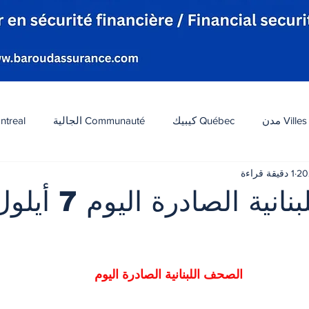
Villes مدن
Québec كيبيك
Communauté الجالية
ntreal
1 دقيقة قراءة
افة
Tourisme سياحة
Diaspora شتات
Canada 
الصحف اللبنانية الصادرة اليوم 7 أ
ات
الطقس
تكنولوجيا
الولايات المتحدة
لبنان
 أصل 5 نجوم.
الصحف اللبنانية الصادرة اليوم