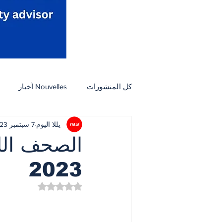
كل المنشورات
Nouvelles أخبار
يللا اليوم
7 سبتمبر 2023
Activités نشاطات
Arts et culture فنون وثق
2023
Petites Annonces مبوب
مأكول
تم التقييم بـ ليس رقمًا من
ثقافة
أسرة
بيئة