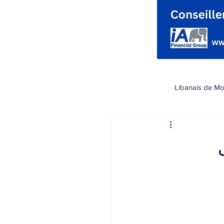
Libanais de Mo
كندا
Santé صحة
يلول
تسوق
رياضة
اقتصاد