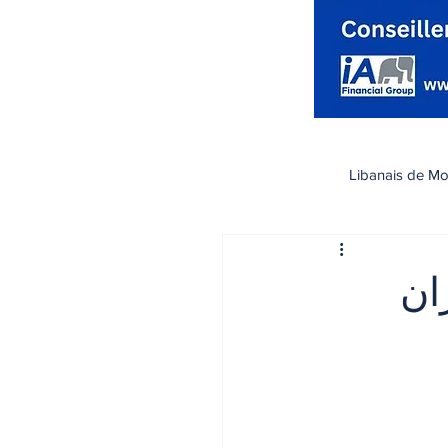
Libanais de Mo
كندا
Santé صحة
ليوم 7 حزيران
تسوق
رياضة
اقتصاد