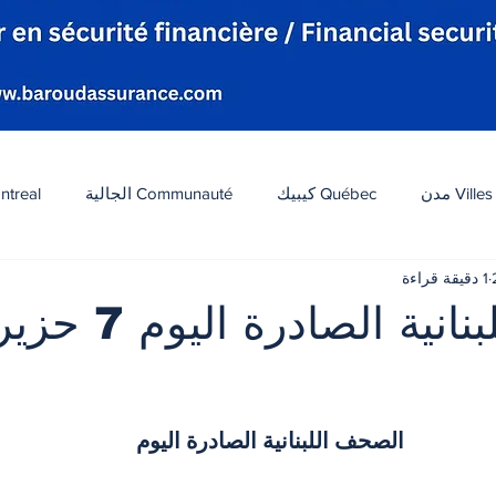
Villes مدن
Québec كيبيك
Communauté الجالية
ntreal
1 دقيقة قراءة
افة
Tourisme سياحة
Diaspora شتات
Canada 
الصحف اللبنانية الصادرة ا
ات
الطقس
تكنولوجيا
الولايات المتحدة
لبنان
 أصل 5 نجوم.
الصحف اللبنانية الصادرة اليوم