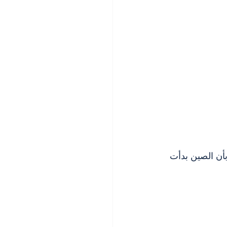
 الصحفية مي مي تشو (Mei Mei Chu) من رويترز (Reuters) بأن الصين بدأت 