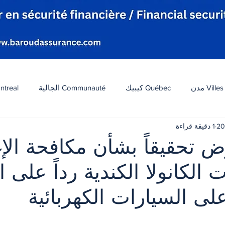
Villes مدن
Québec كيبيك
Communauté الجالية
ntreal
1 دقيقة قراءة
افة
Tourisme سياحة
Diaspora شتات
Canada 
 تحقيقاً بشأن مكافحة الإ
 الكانولا الكندية رداً على 
ات
الطقس
تكنولوجيا
الولايات المتحدة
لبنان
لى السيارات الكهربائية
 أصل 5 نجوم.