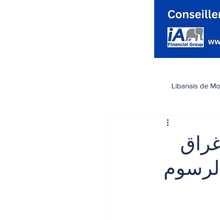
Libanais de Mo
كندا
Santé صحة
غراق
الرسوم
تسوق
رياضة
اقتصاد