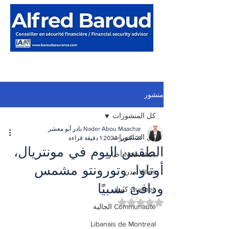
منشور
كل المنشورات
Nader Abou Maachar نادر أبو معشر
كل المنشورات
21 أكتوبر 2024
1 دقيقة قراءة
الطقس اليوم في مونتريال،
Nouvelles أخبار
أوتاوا، وتورونتو مشمس
Villes مدن
ودافئ نسبيًا
Québec كيبيك
تم التقييم بـ ليس رقمًا من أصل 5 نجوم.
Communauté الجالية
Libanais de Montreal