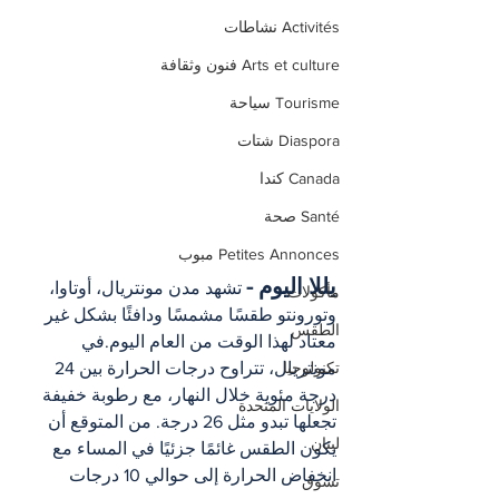
Activités نشاطات
Arts et culture فنون وثقافة
Tourisme سياحة
Diaspora شتات
Canada كندا
Santé صحة
Petites Annonces مبوب
يللا اليوم -
 تشهد مدن مونتريال، أوتاوا، 
مأكولات
وتورونتو طقسًا مشمسًا ودافئًا بشكل غير 
الطقس
معتاد لهذا الوقت من العام اليوم.في 
مونتريال، تتراوح درجات الحرارة بين 24 
تكنولوجيا
درجة مئوية خلال النهار، مع رطوبة خفيفة 
الولايات المتحدة
تجعلها تبدو مثل 26 درجة. من المتوقع أن 
لبنان
يكون الطقس غائمًا جزئيًا في المساء مع 
انخفاض الحرارة إلى حوالي 10 درجات​
تسوق