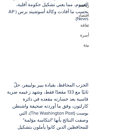
العموم، مما يعني تشكيل حكومة أقلية، 
رياضة
بحسب ما أفادت وكالة أسوشيتد برس (AP 
اقتصاد
News).
ثقافة
أسرة
بيئة
الحزب المحافظ، بقيادة بيير بولييفر، حلّ 
ثانيًا مع 133 مقعدًا فقط، وشهد زعيمه ضربة 
قاسية بعد خسارته مقعده في دائرة 
كارلتون، وفق ما أوردته صحيفة واشنطن 
بوست (The Washington Post)، التي 
وصفت النتائج بأنها "انتكاسة مؤلمة" 
للمحافظين الذين كانوا يأملون بتشكيل 