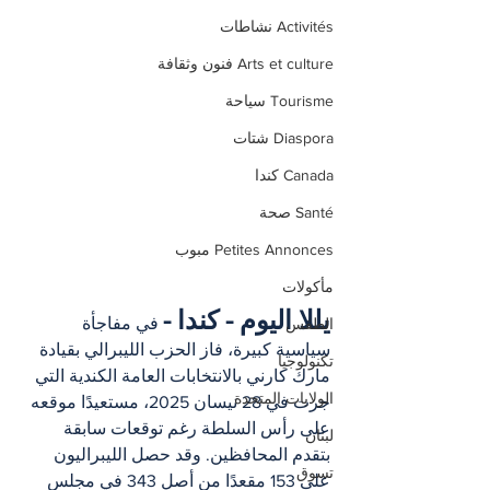
Activités نشاطات
Arts et culture فنون وثقافة
Tourisme سياحة
Diaspora شتات
Canada كندا
Santé صحة
Petites Annonces مبوب
مأكولات
يللا اليوم - كندا -
 في مفاجأة 
الطقس
سياسية كبيرة، فاز الحزب الليبرالي بقيادة 
تكنولوجيا
مارك كارني بالانتخابات العامة الكندية التي 
الولايات المتحدة
جرت في 28 نيسان 2025، مستعيدًا موقعه 
على رأس السلطة رغم توقعات سابقة 
لبنان
بتقدم المحافظين. وقد حصل الليبراليون 
تسوق
على 153 مقعدًا من أصل 343 في مجلس 