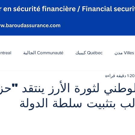
Villes مدن
Québec كيبيك
Communauté الجالية
ntreal
1 دقيقة قراءة
افة
Tourisme سياحة
Diaspora شتات
Canada 
طني لثورة الأرز ينتقد "ح
لب بتثبيت سلطة الدولة
ات
الطقس
تكنولوجيا
الولايات المتحدة
لبنان
 أصل 5 نجوم.