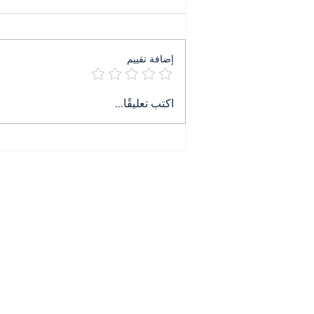
إضافة تقييم
٤ آب ليس ذكرى بل جريمة
اكتب تعليقًا...
تنتظر حكمها
All News
Contact
الرئيسية