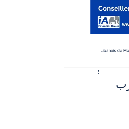
Libanais de Mo
كندا
Santé صحة
زب
تسوق
رياضة
اقتصاد