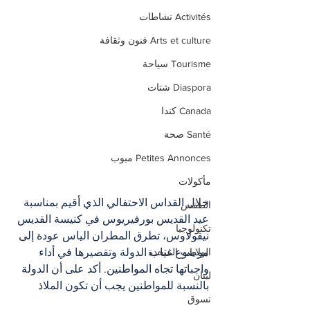
Activités نشاطات
Arts et culture فنون وثقافة
Tourisme سياحة
Diaspora شتات
Canada كندا
Santé صحة
Petites Annonces مبوب
مأكولات
خلال القداس الاحتفالي الذي أقيم بمناسبة 
الطقس
عيد القديس بورفيريوس في كنيسة القديس 
تكنولوجيا
نيقولاوس، تطرق المطران الياس عودة إلى 
موضوع غياب الدولة وتقصيرها في أداء 
الولايات المتحدة
واجباتها تجاه المواطنين. أكد على أن الدولة 
لبنان
بالنسبة للمواطنين يجب أن تكون الملاذ 
تسوق