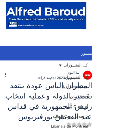
منشور
كل المنشورات
يللا اليوم
كل المنشورات
2 ديسمبر 2023
1 دقيقة قراءة
المطران الياس عودة ينتقد
Nouvelles أخبار
تقصير الدولة وعملية انتخاب
Villes مدن
رئيس الجمهورية في قداس
Québec كيبيك
عيد القديس بورفيريوس
Communauté الجالية
تم التقييم بـ ليس رقمًا من أصل 5 نجوم.
Libanais de Montreal