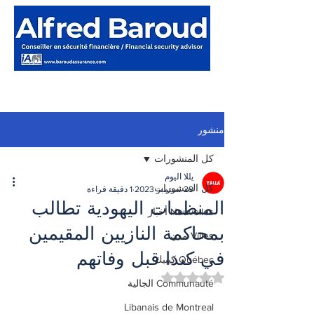
منشور
كل المنشورات
يللا اليوم
كل المنشورات
29 سبتمبر 2023
1 دقيقة قراءة
المنظمات اليهودية تطالب
Nouvelles أخبار
بمحاكمة النازيين المقيمين
Villes مدن
في كندا قبل وفاتهم
Québec كيبيك
تم التقييم بـ ليس رقمًا من أصل 5 نجوم.
Communauté الجالية
Libanais de Montreal