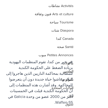
Activités نشاطات
Arts et culture فنون وثقافة
Tourisme سياحة
Diaspora شتات
Canada كندا
Santé صحة
Petites Annonces مبوب
في خبر من كندا، تقوم المنظمات اليهودية 
مأكولات
بزيادة الضغط على الحكومة الكندية 
الطقس
للمطالبة بمحاكمة النازيين الذين هاجروا إلى 
البلاد وعاشوا حياة جديدة دون أن يتعرضوا 
تكنولوجيا
للمحاكمة. وقد أشارت هذه المنظمات إلى 
الولايات المتحدة
أن الحكومة الكندية قبلت في الخمسينات 
لبنان
أكثر من 2000 عضو من وحدة Galicia في 
Waffen-SS. 
تسوق