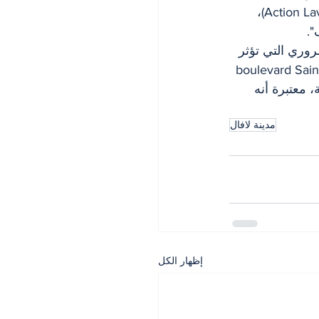
دو كوتيس (David De Cotis) إلى أن "هذا الملف يتحرك بفضل جهود أكسيون لافال (Action Laval)، 
".
مشكلة الازدحام المروري التي تؤثر 
ارع الضيقة مثل بولفار بيلروز (boulevard Bellerose) وبولفار سان إيلزيار (boulevard Saint-
ات العامة، معتبرة أنه 
مدينة لافال
إظهار الكل