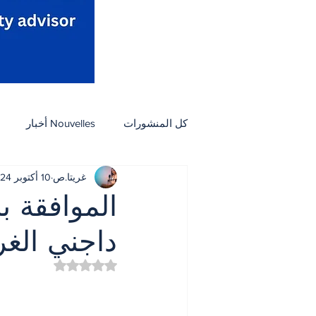
كل المنشورات
Nouvelles أخبار
غريتا.ص
10 أكتوبر 2024
Activités نشاطات
Arts et culture فنون وثق
الموافقة ب
داجني الغر
Petites Annonces مبوب
مأكول
تم التقييم بـ ليس رقمًا من
ثقافة
أسرة
بيئة