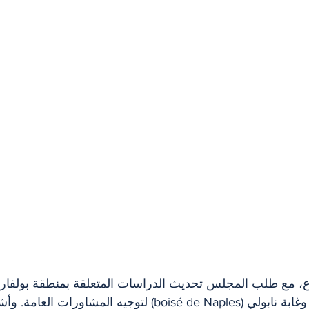
ماع، مع طلب المجلس تحديث الدراسات المتعلقة بمنطقة بولفار 
(boulevard Dagenais) وغابة نابولي (boisé de Naples) لتوجيه المشا