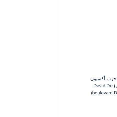
 حزب أكسيون 
لافال (Action Laval) ومستشار دائرة سان برونو (Saint-Bruno)، السيد دافيد دو كوتيس (David De 
Cotis)، الذي دعا إلى استشارة السكان حول ربط بولفار داجن الغربي (boulevard Dagenais Ouest) 