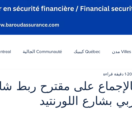
Villes مدن
Québec كيبيك
Communauté الجالية
ntreal
1 دقيقة قراءة
افة
Tourisme سياحة
Diaspora شتات
Canada 
الإجماع على مقترح ربط شا
بي بشارع اللورنتيد
ات
الطقس
تكنولوجيا
الولايات المتحدة
لبنان
 أصل 5 نجوم.