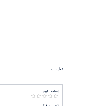
تعليقات
إضافة تقييم
٤ آب ليس ذكرى بل جريمة