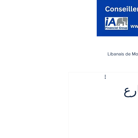
Libanais de Mo
كندا
Santé صحة
رع
تسوق
رياضة
اقتصاد