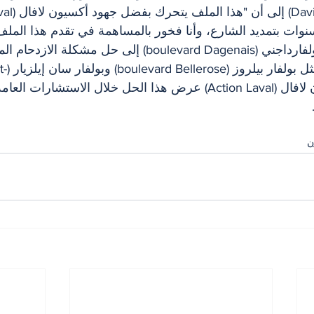
وات بتمديد الشارع، وأنا فخور بالمساهمة في تقدم هذا الملف
ويأمل أن يؤدي تمديد بولفارداجني (boulevard Dagenais) إلى حل 
على الشو
Elzéar). وتعتزم أكسيون لافال (Action Laval) عرض هذا الحل خلال الاستشار