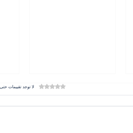
تم التقييم بـ 0 من أصل 5 نجوم.
لا توجد تقييمات حتى 
المطران بولس عبد الساتر في
الدور