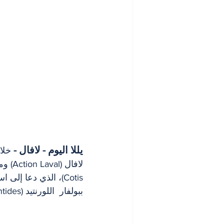
يللا اليوم - لافال -
 خلا
ببولفار  اللورنتيد (boulevard des Laurentides).