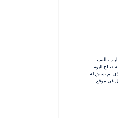
رب، السيد 
 صباح اليوم 
ذي لم يسبق له 
ة تزيد عن 40 هكتارًا في لافال في موقع 