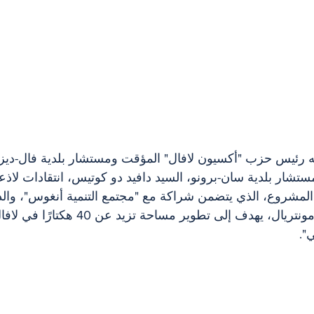
 رئيس حزب "أكسيون لافال" المؤقت ومستشار بلدية فال-ديزا
تشار بلدية سان-برونو، السيد دافيد دو كوتيس، انتقادات لاذعة
 المشروع، الذي يتضمن شراكة مع "مجتمع التنمية أنغوس"، وال
تنفيذ أي مشروع خارج مونتريال، يهدف إلى تطوير مساح
".