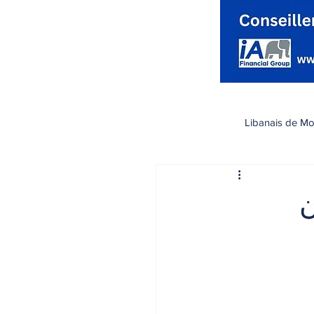
Libanais de Mo
كندا
Santé صحة
ن
تسوق
رياضة
اقتصاد