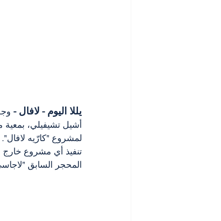
يللا اليوم - لافال -
 وجه
أشيل تشيفيلي، بمعية مس
لمشروع "كارّيه لافال".
المحجر السابق "لاجاسي