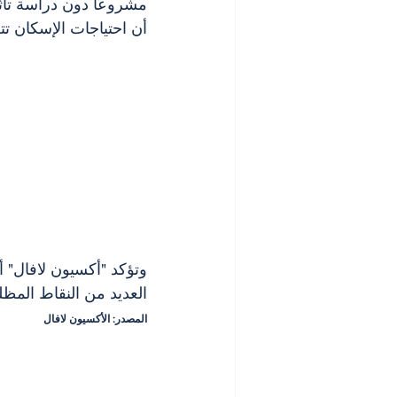
مشروعًا دون دراسة تأث
أن احتياجات الإسكان 
وتؤكد "أكسيون لافال" أ
العديد من النقاط المظ
المصدر: الأكسيون لافال