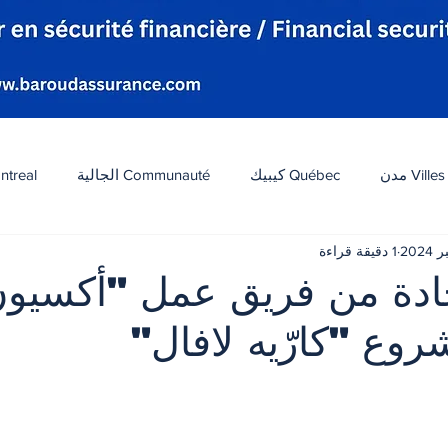
Villes مدن
Québec كيبيك
Communauté الجالية
ntreal
1 دقيقة قراءة
افة
Tourisme سياحة
Diaspora شتات
Canada 
حادة من فريق عمل "أكسيو
روع "كارّيه لافال"
ات
الطقس
تكنولوجيا
الولايات المتحدة
لبنان
 أصل 5 نجوم.